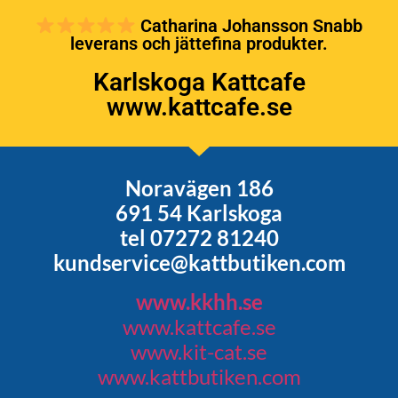
Catharina Johansson Snabb
leverans och jättefina produkter.
Karlskoga Kattcafe
www.kattcafe.se
Noravägen 186
691 54 Karlskoga
tel 07272 81240
kundservice@kattbutiken.com
www.kkhh.se
www.kattcafe.se
www.kit-cat.se
www.kattbutiken.com