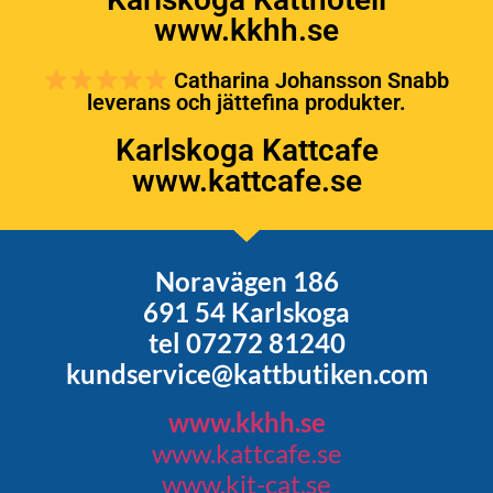
www.kkhh.se
Catharina Johansson Snabb
leverans och jättefina produkter.
Karlskoga Kattcafe
www.kattcafe.se
Noravägen 186
691 54 Karlskoga
tel 07272 81240
kundservice@kattbutiken.com
www.kkhh.se
www.kattcafe.se
www.kit-cat.se