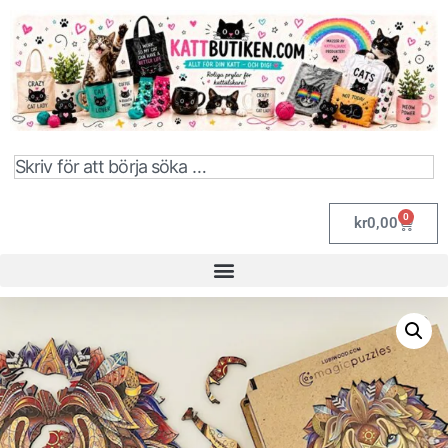
0
kr
0,00