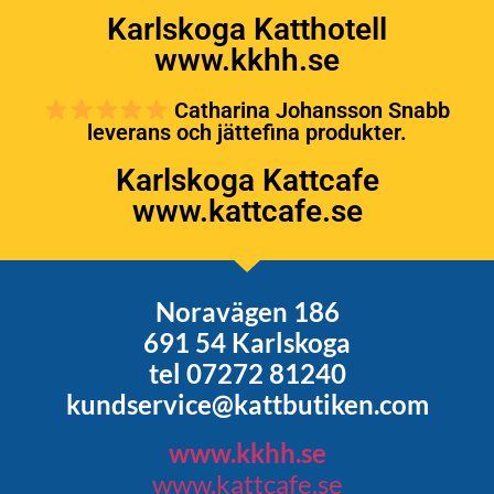
Karlskoga Katthotell
www.kkhh.se
Catharina Johansson Snabb
leverans och jättefina produkter.
Karlskoga Kattcafe
www.kattcafe.se
Noravägen 186
691 54 Karlskoga
tel 07272 81240
kundservice@kattbutiken.com
www.kkhh.se
www.kattcafe.se