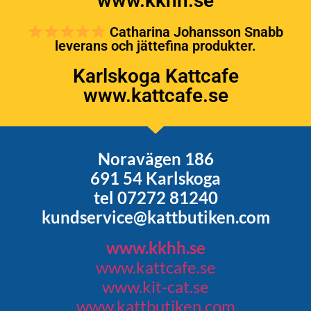
www.kkhh.se
Catharina Johansson Snabb
leverans och jättefina produkter.
Karlskoga Kattcafe
www.kattcafe.se
Noravägen 186
691 54 Karlskoga
tel 07272 81240
kundservice@kattbutiken.com
www.kkhh.se
www.kattcafe.se
www.kit-cat.se
www.kattbutiken.com