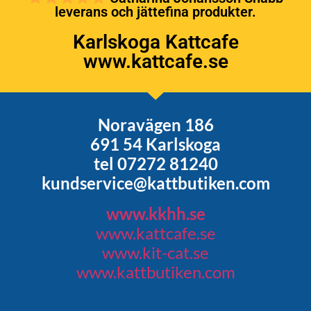
leverans och jättefina produkter.
Karlskoga Kattcafe
www.kattcafe.se
Noravägen 186
691 54 Karlskoga
tel 07272 81240
kundservice@kattbutiken.com
www.kkhh.se
www.kattcafe.se
www.kit-cat.se
www.kattbutiken.com