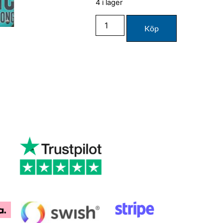
4 i lager
Köp