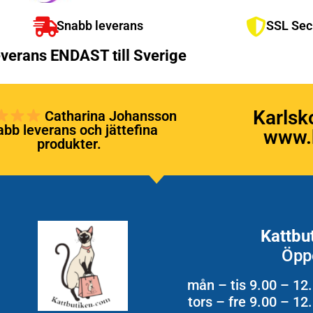
Snabb leverans
SSL Sec
verans ENDAST till Sverige
Karlsk
Catharina Johansson
bb leverans och jättefina
www.k
produkter.
Kattbu
Öpp
mån – tis 9.00 – 12
tors – fre 9.00 – 1