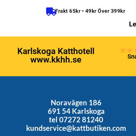
Frakt 65kr • 49kr Över 399kr
Le
Karlskoga Katthotell
Sna
www.kkhh.se
Noravägen 186
691 54 Karlskoga
tel 07272 81240
kundservice@kattbutiken.com