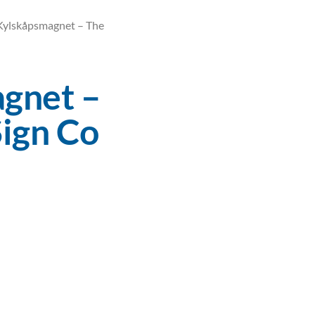
Kylskåpsmagnet – The
gnet –
Sign Co