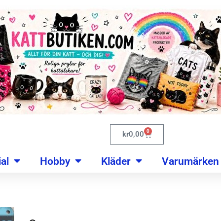
0
kr
0,00
al
Hobby
Kläder
Varumärken