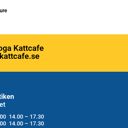
ure
oga Kattcafe
attcafe.se
tiken
et
.00 14.00 – 17.30
2.00 14.00 – 17.30