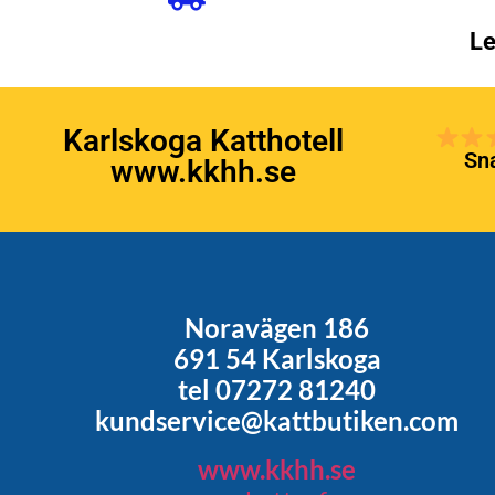
Le
Karlskoga Katthotell
Sna
www.kkhh.se
Noravägen 186
691 54 Karlskoga
tel 07272 81240
kundservice@kattbutiken.com
www.kkhh.se