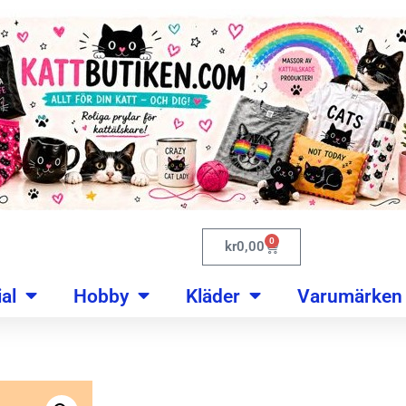
0
kr
0,00
al
Hobby
Kläder
Varumärken