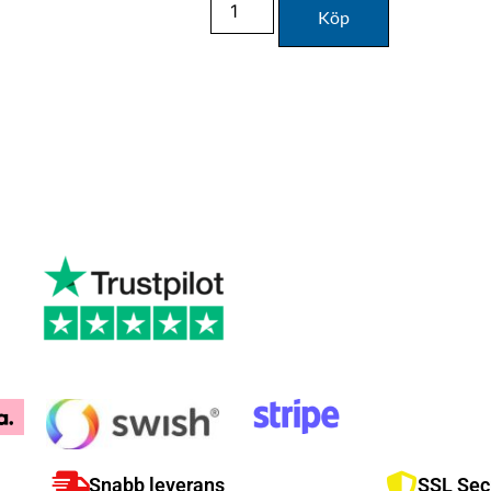
Köp
Snabb leverans
SSL Sec