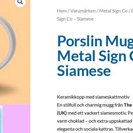
Hem
/
Varumärken
/
Metal Sign Co
/ 
Sign Co – Siamese
Porslin Mug
Metal Sign 
Siamese
Keramikkopp med siameskattmotiv
En stilfull och charmig mugg från
The
(UK)
med ett vackert siamesmotiv. Perf
varm choklad – och extra uppskattad 
eleganta och sociala kattras. Tillverka