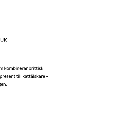
, UK
m kombinerar brittisk
present till kattälskare –
gen.