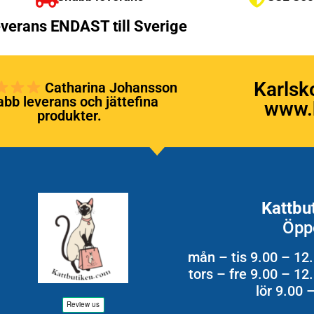
verans ENDAST till Sverige
Karlsk
Catharina Johansson
bb leverans och jättefina
www.k
produkter.
Kattbu
Öpp
mån – tis 9.00 – 12
tors – fre 9.00 – 1
lör 9.00 