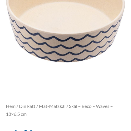
Hem
/
Din katt
/
Mat-Matskål
/ Skål – Beco – Waves –
18×6,5 cm