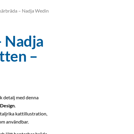
kärbräda – Nadja Wedin
– Nadja
tten –
sk detalj med denna
 Design
.
ljrika kattillustration,
som användbar.
 och lätt hanterbar bräda