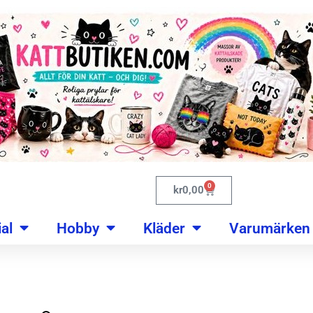
0
kr
0,00
al
Hobby
Kläder
Varumärken