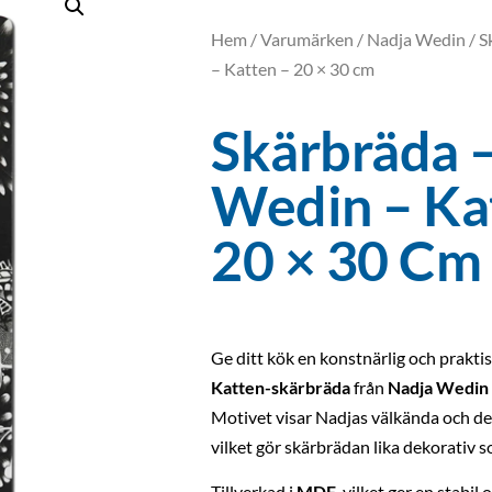
Hem
/
Varumärken
/
Nadja Wedin
/ S
– Katten – 20 × 30 cm
Skärbräda 
Wedin – Ka
20 × 30 Cm
Ge ditt kök en konstnärlig och prakti
Katten-skärbräda
från
Nadja Wedin
Motivet visar Nadjas välkända och deta
vilket gör skärbrädan lika dekorativ 
Tillverkad i
MDF
, vilket ger en stabil