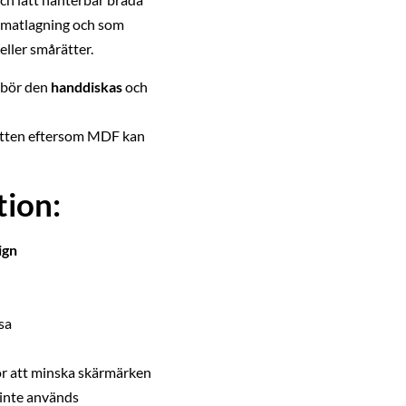
 matlagning och som
eller smårätter.
k bör den
handdiskas
och
vatten eftersom MDF kan
ion:
ign
sa
ör att minska skärmärken
inte används