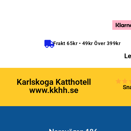
Frakt 65kr • 49kr Över 399kr
Le
Karlskoga Katthotell
Sna
www.kkhh.se