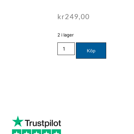
kr
249,00
2 i lager
Köp