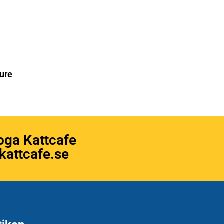
ure
oga Kattcafe
attcafe.se