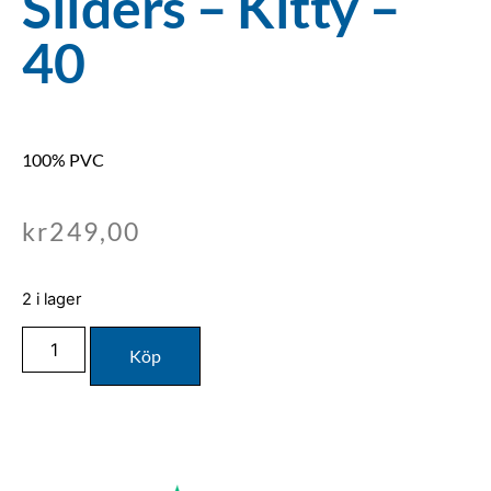
Sliders – Kitty –
40
100% PVC
kr
249,00
2 i lager
Köp