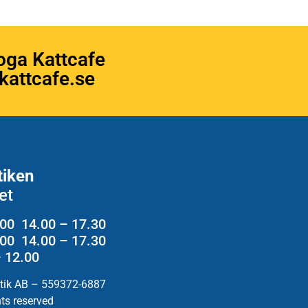
oga Kattcafe
attcafe.se
tiken
et
.00 14.00 – 17.30
2.00 14.00 – 17.30
– 12.00
utik AB – 559372-6887
hts reserved