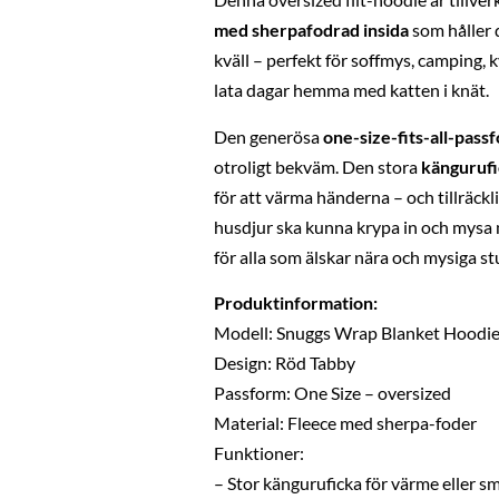
med sherpafodrad insida
som håller 
kväll – perfekt för soffmys, camping, 
lata dagar hemma med katten i knät.
Den generösa
one-size-fits-all-pas
otroligt bekväm. Den stora
känguruf
för att värma händerna – och tillräckli
husdjur ska kunna krypa in och mysa 
för alla som älskar nära och mysiga st
Produktinformation:
Modell: Snuggs Wrap Blanket Hoodi
Design: Röd Tabby
Passform: One Size – oversized
Material: Fleece med sherpa-foder
Funktioner:
– Stor känguruficka för värme eller s