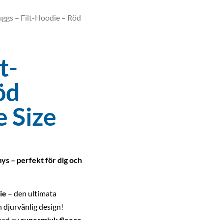
uggs – Filt-Hoodie – Röd
t-
öd
 Size
ys – perfekt för dig och
ie
– den ultimata
 djurvänlig design!
rkad av
supermjuk fleece