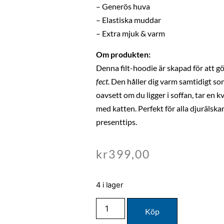
– Generös huva
– Elastiska muddar
– Extra mjuk & varm
Om produkten:
Denna filt-hoodie är skapad för att 
fect
. Den håller dig varm samtidigt som 
oavsett om du ligger i soffan, tar en 
med katten. Perfekt för alla djurälskar
presenttips.
kr
399,00
4 i lager
Köp