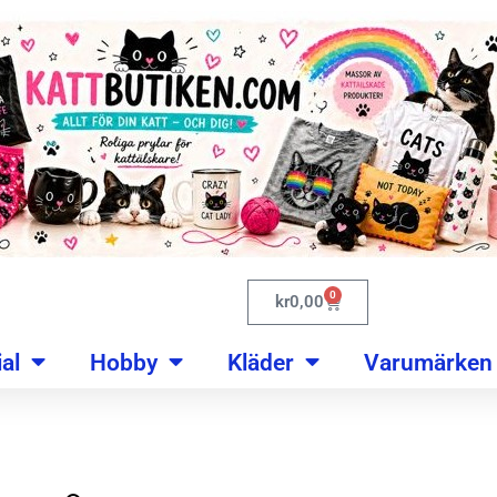
0
kr
0,00
al
Hobby
Kläder
Varumärken