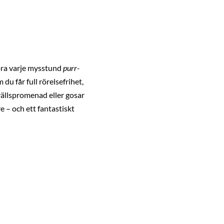
göra varje mysstund
purr-
du får full rörelsefrihet,
kvällspromenad eller gosar
e – och ett fantastiskt