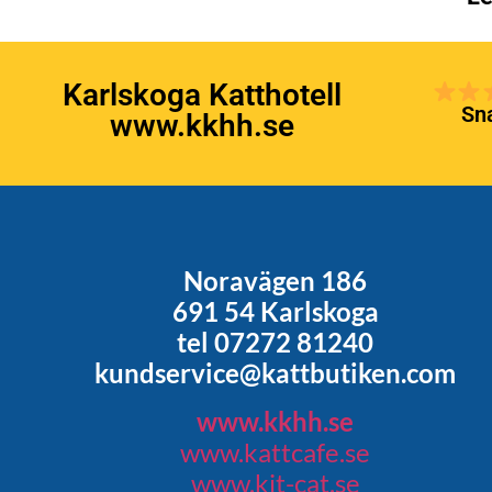
Karlskoga Katthotell
Sna
www.kkhh.se
Noravägen 186
691 54 Karlskoga
tel 07272 81240
kundservice@kattbutiken.com
www.kkhh.se
www.kattcafe.se
www.kit-cat.se