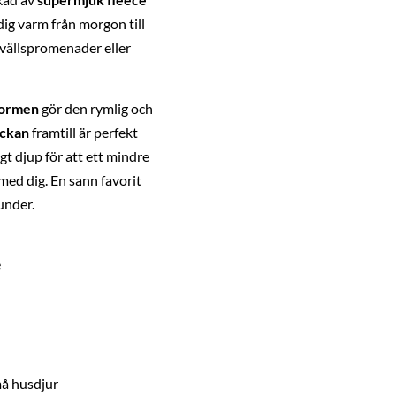
dig varm från morgon till
kvällspromenader eller
sformen
gör den rymlig och
ickan
framtill är perfekt
gt djup för att ett mindre
med dig. En sann favorit
under.
e
må husdjur