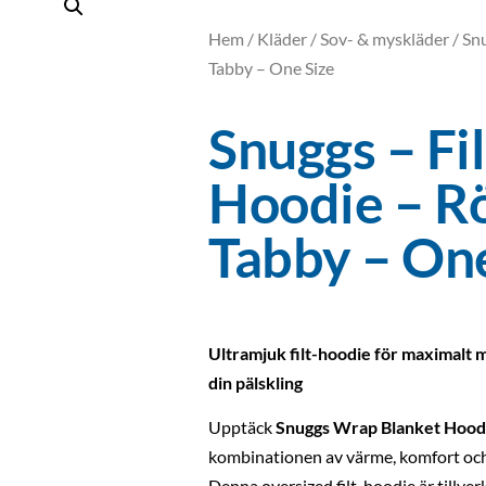
Hem
/
Kläder
/
Sov- & myskläder
/ Sn
Tabby – One Size
Snuggs – Fil
Hoodie – R
Tabby – One
Ultramjuk filt-hoodie för maximalt m
din pälskling
Upptäck
Snuggs Wrap Blanket Hood
kombinationen av värme, komfort och
Denna oversized filt-hoodie är tillve