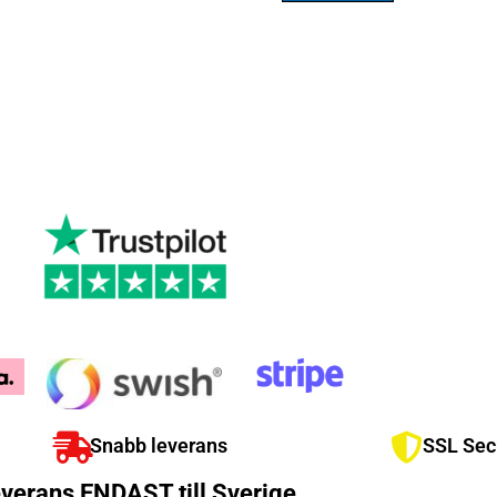
Snabb leverans
SSL Sec
verans ENDAST till Sverige