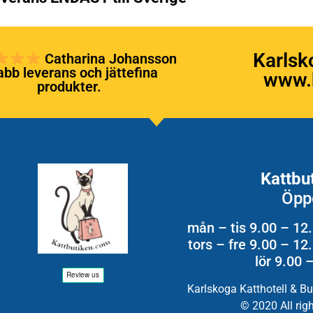
Karlsk
Catharina Johansson
bb leverans och jättefina
www.k
produkter.
Kattbu
Öpp
mån – tis 9.00 – 12
tors – fre 9.00 – 1
lör 9.00 
Karlskoga Katthotell & B
© 2020 All rig