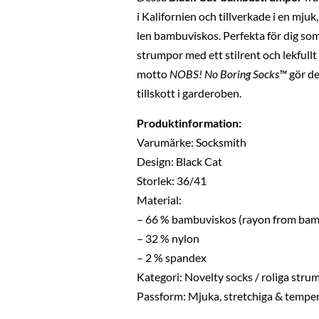
i Kalifornien och tillverkade i en mjuk
len bambuviskos. Perfekta för dig so
strumpor med ett stilrent och lekfull
motto
NOBS! No Boring Socks™
gör de
tillskott i garderoben.
Produktinformation:
Varumärke: Socksmith
Design: Black Cat
Storlek: 36/41
Material:
– 66 % bambuviskos (rayon from ba
– 32 % nylon
– 2 % spandex
Kategori: Novelty socks / roliga stru
Passform: Mjuka, stretchiga & tempe