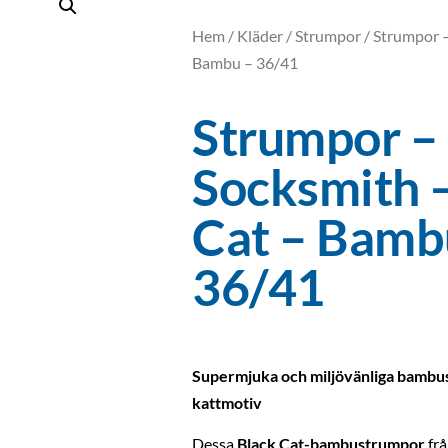
Hem
/
Kläder
/
Strumpor
/ Strumpor –
Bambu – 36/41
Strumpor –
Socksmith 
Cat – Bamb
36/41
Supermjuka och miljövänliga bambu
kattmotiv
Dessa
Black Cat-bambustrumpor
frå