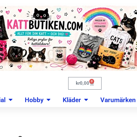
0
kr
0,00
al
Hobby
Kläder
Varumärken