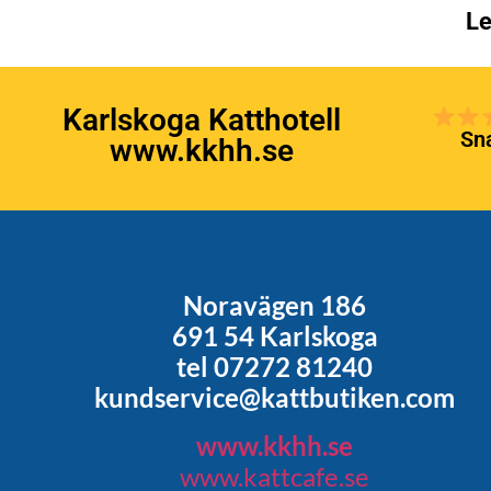
Le
Karlskoga Katthotell
Sna
www.kkhh.se
Noravägen 186
691 54 Karlskoga
tel 07272 81240
kundservice@kattbutiken.com
www.kkhh.se
www.kattcafe.se