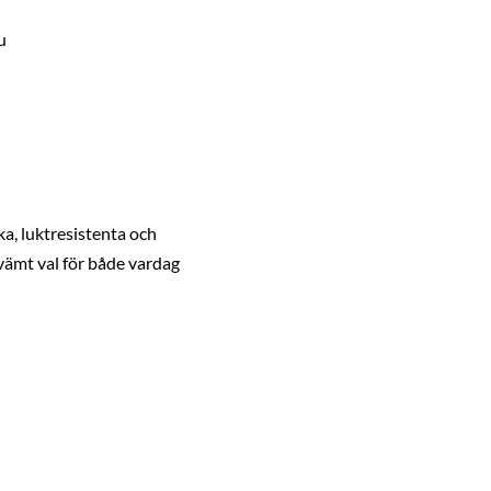
u
a, luktresistenta och
vämt val för både vardag