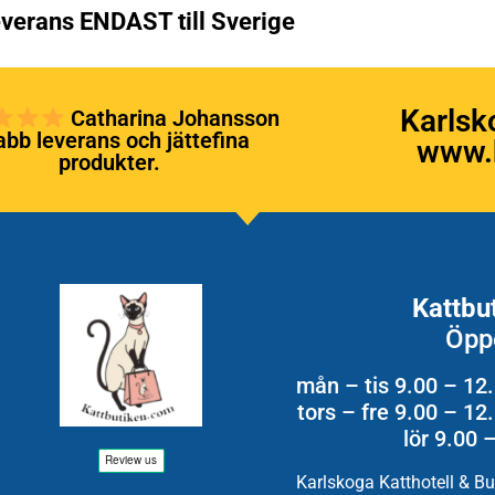
verans ENDAST till Sverige
Karlsk
Catharina Johansson
bb leverans och jättefina
www.k
produkter.
Kattbu
Öpp
mån – tis 9.00 – 12
tors – fre 9.00 – 1
lör 9.00 
Karlskoga Katthotell & B