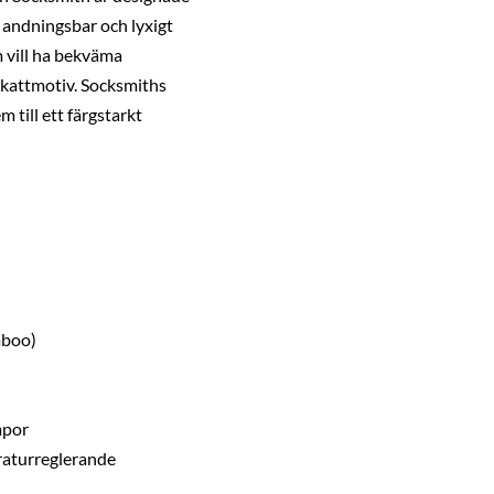
, andningsbar och lyxigt
m vill ha bekväma
t kattmotiv. Socksmiths
m till ett färgstarkt
mboo)
mpor
raturreglerande