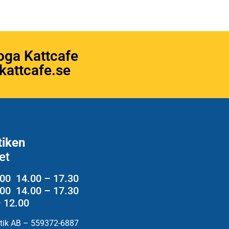
oga Kattcafe
attcafe.se
tiken
et
.00 14.00 – 17.30
2.00 14.00 – 17.30
– 12.00
utik AB – 559372-6887