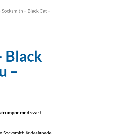
 Socksmith – Black Cat –
– Black
u –
strumpor med svart
n Socksmith är designade