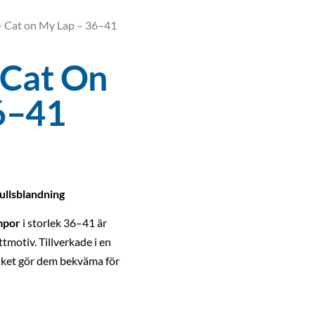
– Cat on My Lap – 36–41
 Cat On
6–41
ullsblandning
mpor
i storlek 36–41 är
ttmotiv. Tillverkade i en
ilket gör dem bekväma för