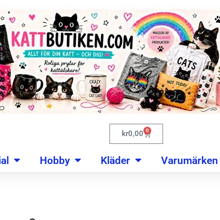
0
kr
0,00
al
Hobby
Kläder
Varumärken