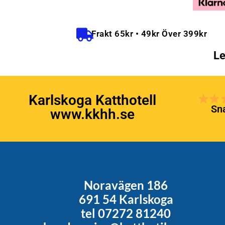
Frakt 65kr • 49kr Över 399kr
Le
Karlskoga Katthotell
Sna
www.kkhh.se
Noravägen 186
691 54 Karlskoga
tel 07272 81240