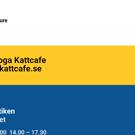
ure
oga Kattcafe
attcafe.se
tiken
et
.00 14.00 – 17.30