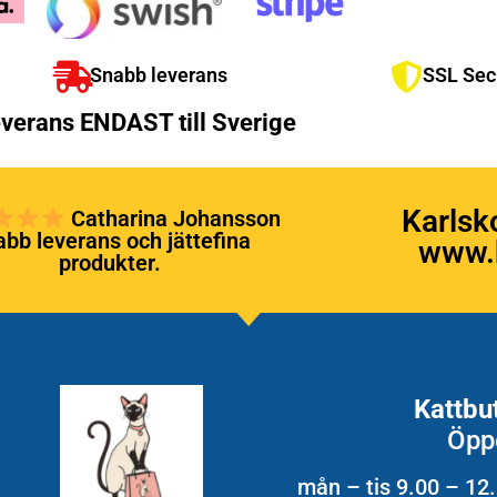
Snabb leverans
SSL Sec
verans ENDAST till Sverige
Karlsk
Catharina Johansson
bb leverans och jättefina
www.k
produkter.
Kattbu
Öpp
mån – tis 9.00 – 12