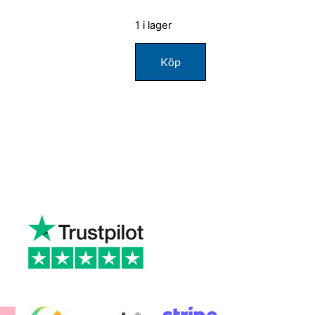
1 i lager
Köp