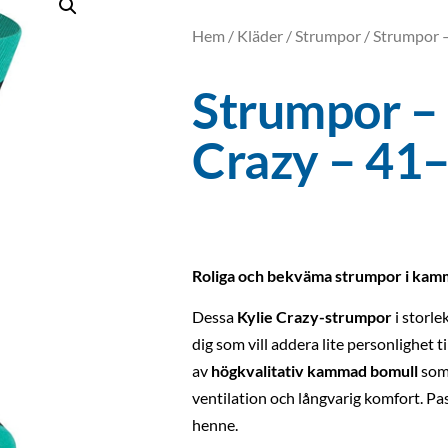
Hem
/
Kläder
/
Strumpor
/ Strumpor –
Strumpor – 
Crazy – 41
Roliga och bekväma strumpor i kam
Dessa
Kylie Crazy-strumpor
i storle
dig som vill addera lite personlighet t
av
högkvalitativ kammad bomull
som 
ventilation och långvarig komfort. P
henne.