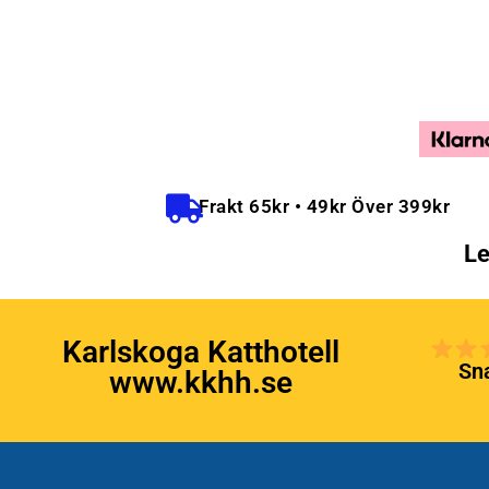
Frakt 65kr • 49kr Över 399kr
Le
Karlskoga Katthotell
Sna
www.kkhh.se