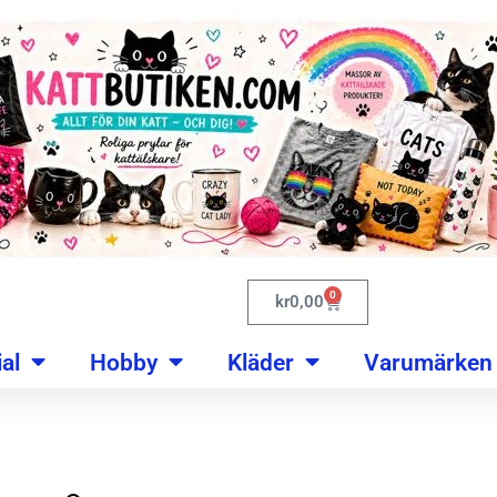
0
kr
0,00
al
Hobby
Kläder
Varumärken