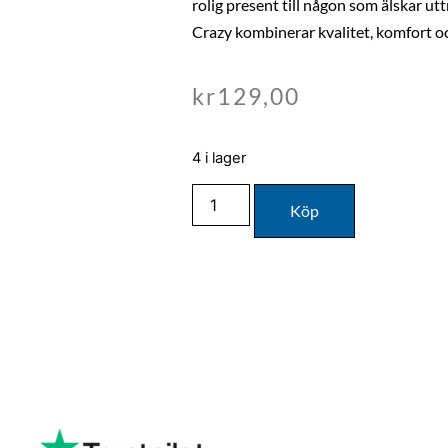
rolig present till någon som älskar uttr
Crazy kombinerar kvalitet, komfort och
kr
129,00
4 i lager
Köp