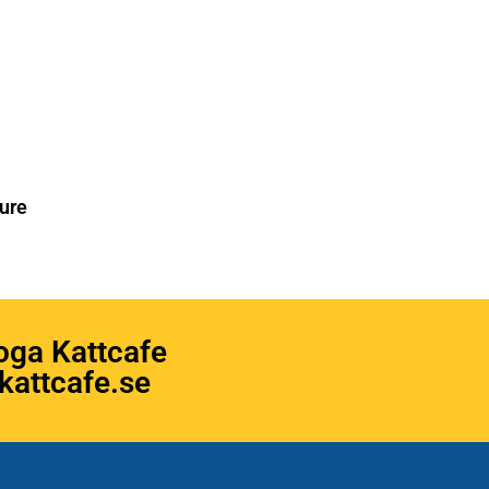
ure
oga Kattcafe
attcafe.se