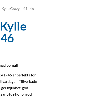
 Kylie Crazy – 41–46
Kylie
–46
mad bomull
k 41–46 är perfekta för
ill vardagen. Tillverkade
ger mjukhet, god
assar både honom och