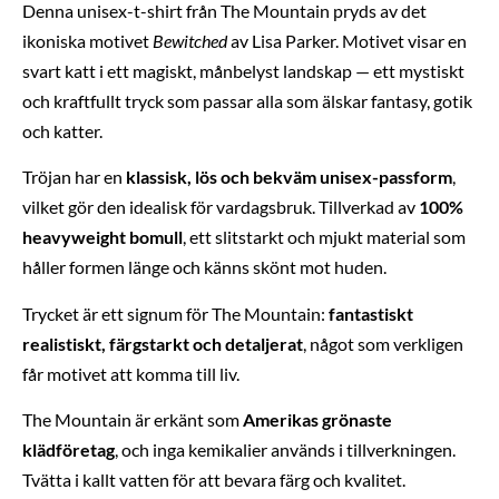
Denna unisex-t-shirt från The Mountain pryds av det
ikoniska motivet
Bewitched
av Lisa Parker. Motivet visar en
svart katt i ett magiskt, månbelyst landskap — ett mystiskt
och kraftfullt tryck som passar alla som älskar fantasy, gotik
och katter.
Tröjan har en
klassisk, lös och bekväm unisex-passform
,
vilket gör den idealisk för vardagsbruk. Tillverkad av
100%
heavyweight bomull
, ett slitstarkt och mjukt material som
håller formen länge och känns skönt mot huden.
Trycket är ett signum för The Mountain:
fantastiskt
realistiskt, färgstarkt och detaljerat
, något som verkligen
får motivet att komma till liv.
The Mountain är erkänt som
Amerikas grönaste
klädföretag
, och inga kemikalier används i tillverkningen.
Tvätta i kallt vatten för att bevara färg och kvalitet.