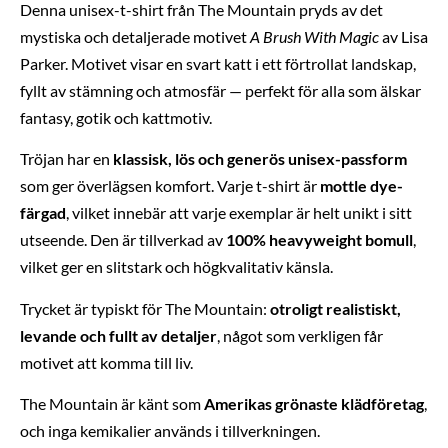
Denna unisex-t-shirt från The Mountain pryds av det
mystiska och detaljerade motivet
A Brush With Magic
av Lisa
Parker. Motivet visar en svart katt i ett förtrollat landskap,
fyllt av stämning och atmosfär — perfekt för alla som älskar
fantasy, gotik och kattmotiv.
Tröjan har en
klassisk, lös och generös unisex-passform
som ger överlägsen komfort. Varje t-shirt är
mottle dye-
färgad
, vilket innebär att varje exemplar är helt unikt i sitt
utseende. Den är tillverkad av
100% heavyweight bomull
,
vilket ger en slitstark och högkvalitativ känsla.
Trycket är typiskt för The Mountain:
otroligt realistiskt,
levande och fullt av detaljer
, något som verkligen får
motivet att komma till liv.
The Mountain är känt som
Amerikas grönaste klädföretag
,
och inga kemikalier används i tillverkningen.