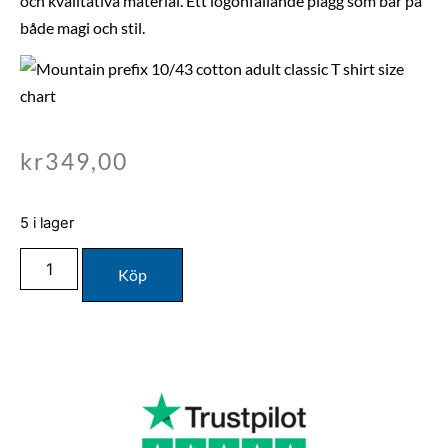
och kvalitativa material. Ett iögonfallande plagg som bär på
både magi och stil.
kr
349,00
5 i lager
Köp