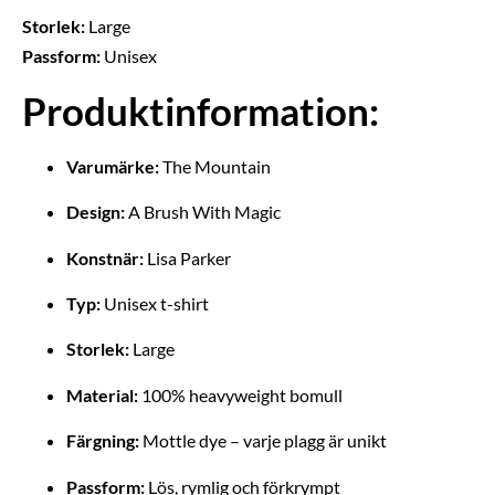
Storlek:
Large
Passform:
Unisex
Produktinformation:
Varumärke:
The Mountain
Design:
A Brush With Magic
Konstnär:
Lisa Parker
Typ:
Unisex t-shirt
Storlek:
Large
Material:
100% heavyweight bomull
Färgning:
Mottle dye – varje plagg är unikt
Passform:
Lös, rymlig och förkrympt