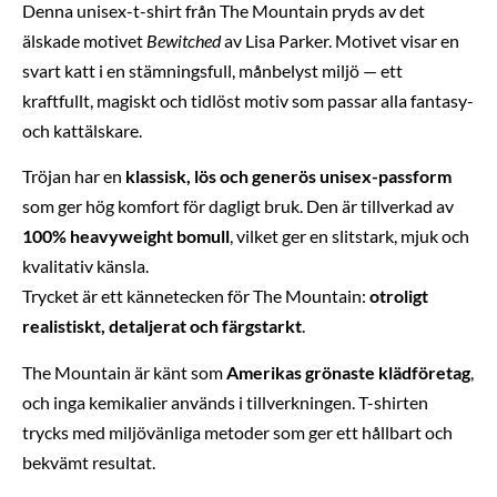
Denna unisex-t-shirt från The Mountain pryds av det
älskade motivet
Bewitched
av Lisa Parker. Motivet visar en
svart katt i en stämningsfull, månbelyst miljö — ett
kraftfullt, magiskt och tidlöst motiv som passar alla fantasy-
och kattälskare.
Tröjan har en
klassisk, lös och generös unisex-passform
som ger hög komfort för dagligt bruk. Den är tillverkad av
100% heavyweight bomull
, vilket ger en slitstark, mjuk och
kvalitativ känsla.
Trycket är ett kännetecken för The Mountain:
otroligt
realistiskt, detaljerat och färgstarkt
.
The Mountain är känt som
Amerikas grönaste klädföretag
,
och inga kemikalier används i tillverkningen. T-shirten
trycks med miljövänliga metoder som ger ett hållbart och
bekvämt resultat.