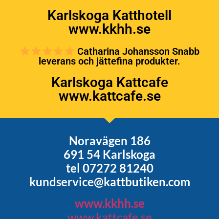
Karlskoga Katthotell
www.kkhh.se
Catharina Johansson Snabb
leverans och jättefina produkter.
Karlskoga Kattcafe
www.kattcafe.se
Noravägen 186
691 54 Karlskoga
tel 07272 81240
kundservice@kattbutiken.com
www.kkhh.se
www.kattcafe.se