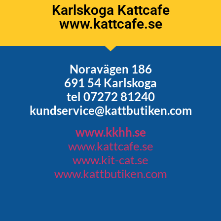
Karlskoga Kattcafe
www.kattcafe.se
Noravägen 186
691 54 Karlskoga
tel 07272 81240
kundservice@kattbutiken.com
www.kkhh.se
www.kattcafe.se
www.kit-cat.se
www.kattbutiken.com