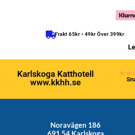
Frakt 65kr • 49kr Över 399kr
Le
Karlskoga Katthotell
Sna
www.kkhh.se
Noravägen 186
691 54 Karlskoga