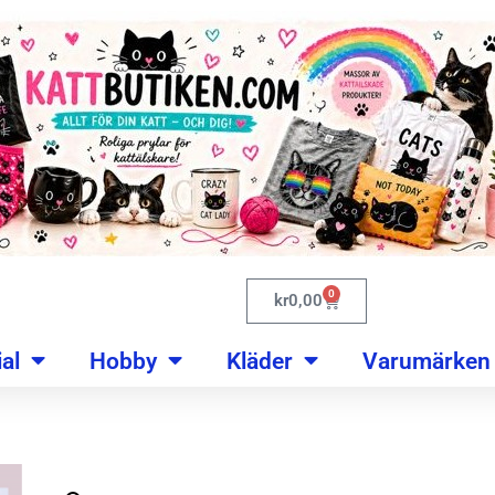
0
kr
0,00
al
Hobby
Kläder
Varumärken