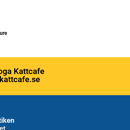
ure
oga Kattcafe
attcafe.se
tiken
et