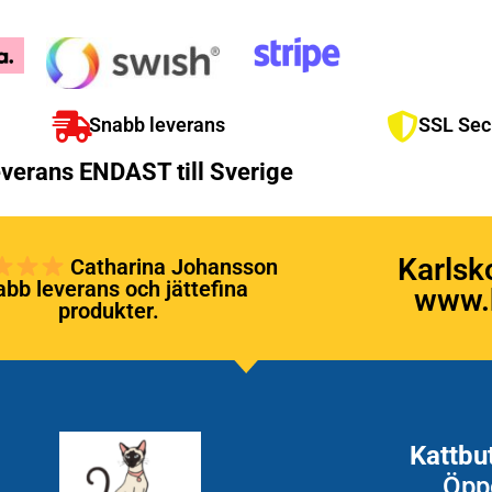
Snabb leverans
SSL Sec
verans ENDAST till Sverige
Karlsk
Catharina Johansson
bb leverans och jättefina
www.k
produkter.
Kattbu
Öpp