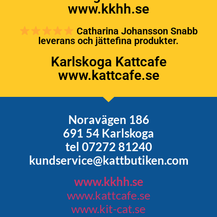
www.kkhh.se
Catharina Johansson Snabb
leverans och jättefina produkter.
Karlskoga Kattcafe
www.kattcafe.se
Noravägen 186
691 54 Karlskoga
tel 07272 81240
kundservice@kattbutiken.com
www.kkhh.se
www.kattcafe.se
www.kit-cat.se