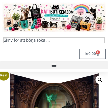
0
kr
0,00
Rea!