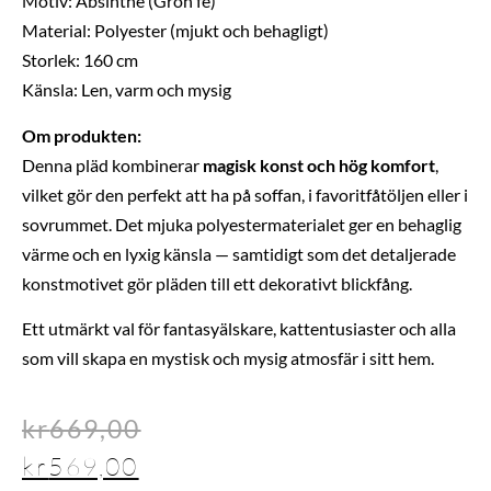
Motiv: Absinthe (Grön fé)
Material: Polyester (mjukt och behagligt)
Storlek: 160 cm
Känsla: Len, varm och mysig
Om produkten:
Denna pläd kombinerar
magisk konst och hög komfort
,
vilket gör den perfekt att ha på soffan, i favoritfåtöljen eller i
sovrummet. Det mjuka polyestermaterialet ger en behaglig
värme och en lyxig känsla — samtidigt som det detaljerade
konstmotivet gör pläden till ett dekorativt blickfång.
Ett utmärkt val för fantasyälskare, kattentusiaster och alla
som vill skapa en mystisk och mysig atmosfär i sitt hem.
kr
669,00
kr
569,00