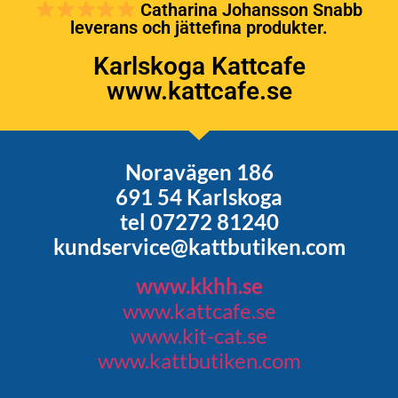
Catharina Johansson Snabb
leverans och jättefina produkter.
Karlskoga Kattcafe
www.kattcafe.se
Noravägen 186
691 54 Karlskoga
tel 07272 81240
kundservice@kattbutiken.com
www.kkhh.se
www.kattcafe.se
www.kit-cat.se
www.kattbutiken.com