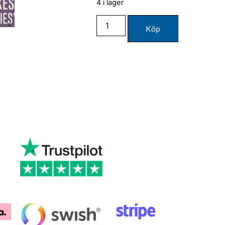
4 i lager
Köp