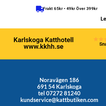
Frakt 65kr • 49kr Över 399kr
Le
Karlskoga Katthotell
Sna
www.kkhh.se
Noravägen 186
691 54 Karlskoga
tel 07272 81240
kundservice@kattbutiken.com