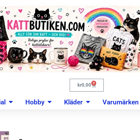
0
kr
0,00
al
Hobby
Kläder
Varumärken