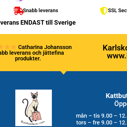
Snabb leverans
SSL Sec
verans ENDAST till Sverige
Karlsk
Catharina Johansson
bb leverans och jättefina
www.k
produkter.
Kattbu
Öpp
mån – tis 9.00 – 12
tors – fre 9.00 – 1