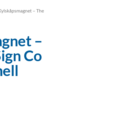
Kylskåpsmagnet – The
gnet –
Sign Co
ell