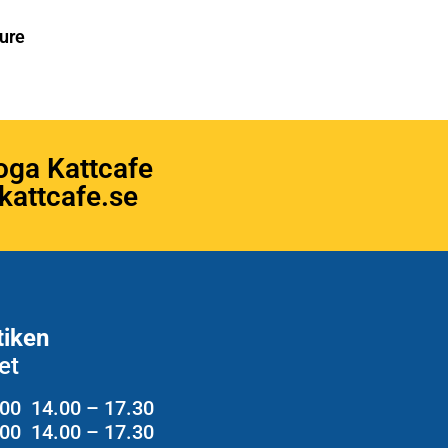
ure
oga Kattcafe
attcafe.se
tiken
et
.00 14.00 – 17.30
2.00 14.00 – 17.30