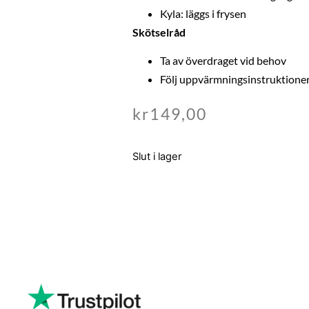
Kyla: läggs i frysen
Skötselråd
Ta av överdraget vid behov
Följ uppvärmningsinstruktione
kr
149,00
Slut i lager