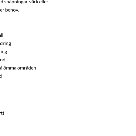
vid spänningar, värk eller
ter behov.
ll
ndring
ning
and
 små ömma områden
d
rt)