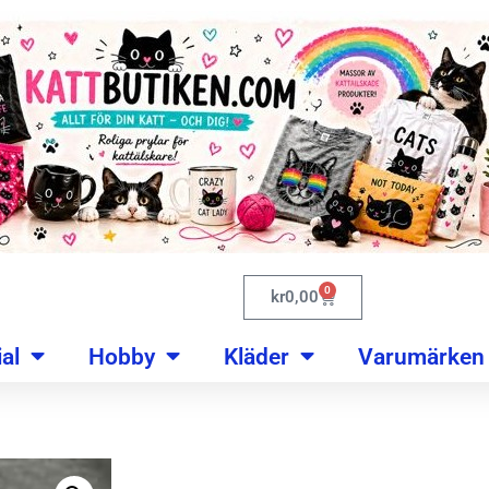
0
kr
0,00
al
Hobby
Kläder
Varumärken