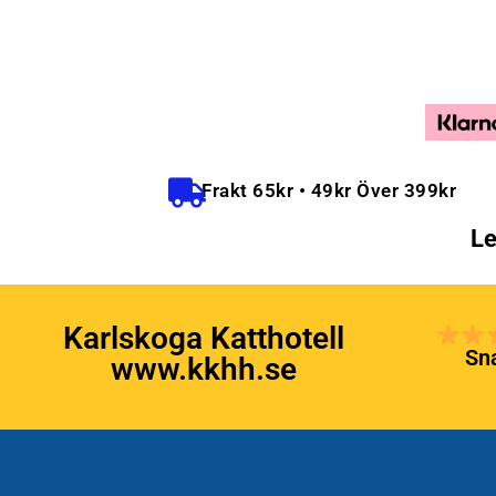
Frakt 65kr • 49kr Över 399kr
Le
Karlskoga Katthotell
Sna
www.kkhh.se