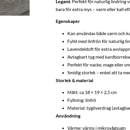
Legami
. Perfekt för naturlig lindring 
bara för extra mys – varm eller kall ef
Egenskaper
Kan användas både varm och ka
Fylld med linfrön för naturlig li
Lavendeldoft för extra avslapp
Avtagbart tyg med kardborreb
Perfekt för nacke, mage eller
Smidig storlek – enkel att ta me
Storlek & material
Mått: ca 18 × 19 × 2,5 cm
Fyllning: linfrö
Material: tygöverdrag (avtagba
Användning
Värme: värms i mikrovågsugn