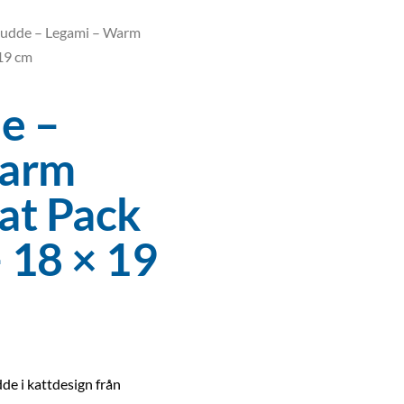
udde – Legami – Warm
 19 cm
e –
Warm
at Pack
– 18 × 19
de i kattdesign från