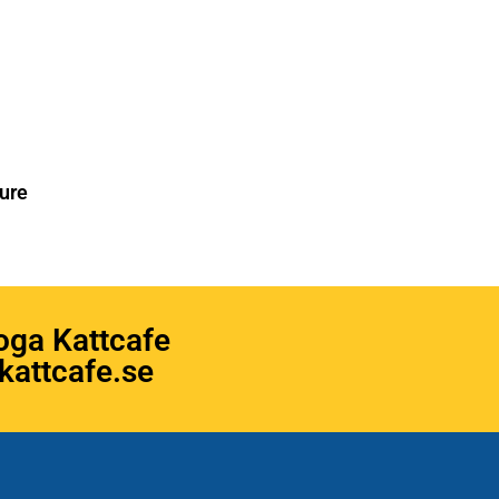
ure
oga Kattcafe
attcafe.se