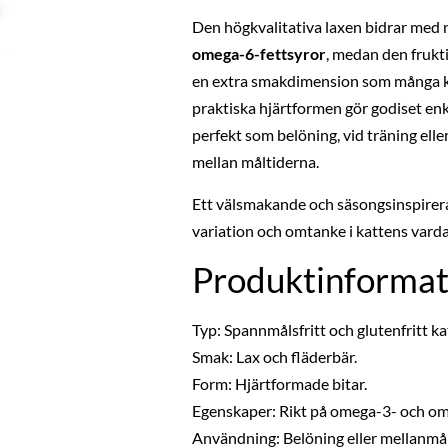
Den högkvalitativa laxen bidrar med 
omega-6-fettsyror
, medan den frukt
en extra smakdimension som många k
praktiska hjärtformen gör godiset enk
perfekt som belöning, vid träning elle
mellan måltiderna.
Ett välsmakande och säsongsinspirera
variation och omtanke i kattens varda
Produktinformat
Typ: Spannmålsfritt och glutenfritt ka
Smak: Lax och fläderbär.
Form: Hjärtformade bitar.
Egenskaper: Rikt på omega-3- och om
Användning: Belöning eller mellanmål 