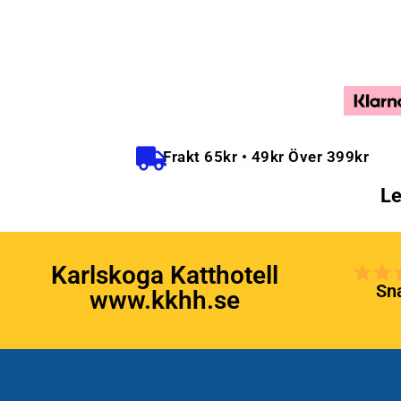
Frakt 65kr • 49kr Över 399kr
Le
Karlskoga Katthotell
Sna
www.kkhh.se