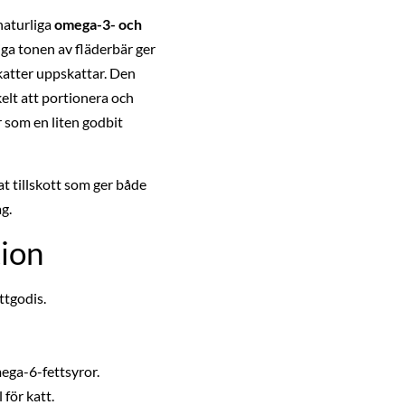
naturliga
omega-3- och
iga tonen av fläderbär ger
atter uppskattar. Den
elt att portionera och
r som en liten godbit
t tillskott som ger både
g.
ion
ttgodis.
ega-6-fettsyror.
för katt.