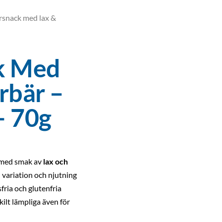
rsnack med lax &
k Med
rbär –
– 70g
 med smak av
lax och
n variation och njutning
ria och glutenfria
lt lämpliga även för