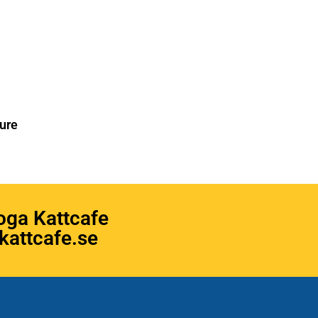
ure
oga Kattcafe
attcafe.se