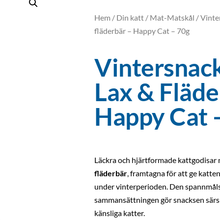
Hem
/
Din katt
/
Mat-Matskål
/ Vinte
fläderbär – Happy Cat – 70g
Vintersnac
Lax & Fläde
Happy Cat 
Läckra och hjärtformade kattgodisar
fläderbär
, framtagna för att ge katte
under vinterperioden. Den spannmålsf
sammansättningen gör snacksen särski
känsliga katter.