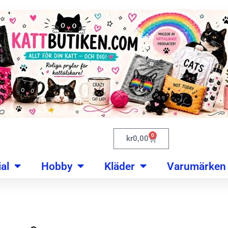
0
kr
0,00
al
Hobby
Kläder
Varumärken