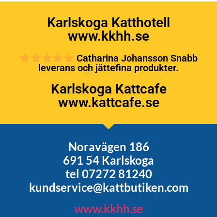
Karlskoga Katthotell
www.kkhh.se
Catharina Johansson Snabb
leverans och jättefina produkter.
Karlskoga Kattcafe
www.kattcafe.se
Noravägen 186
691 54 Karlskoga
tel 07272 81240
kundservice@kattbutiken.com
www.kkhh.se