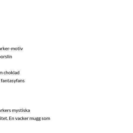
Parker-motiv
porslin
arm choklad
h fantasyfans
rkers mystiska
litet. En vacker mugg som