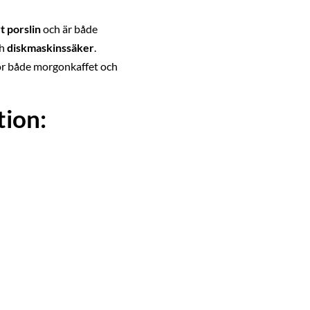
t porslin
och är både
h
diskmaskinssäker
.
för både morgonkaffet och
ion: