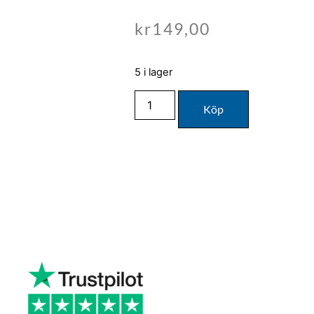
kr
149,00
5 i lager
Köp