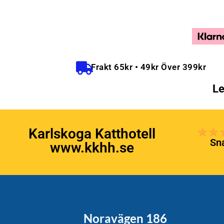
Frakt 65kr • 49kr Över 399kr
Le
Karlskoga Katthotell
Sna
www.kkhh.se
Noravägen 186