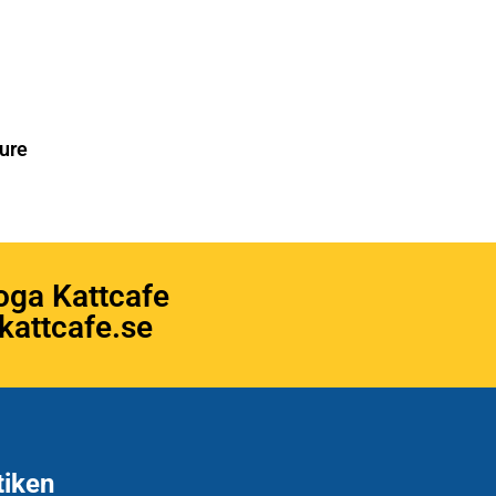
ure
oga Kattcafe
attcafe.se
tiken