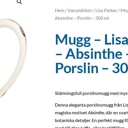
Hem
/
Varumärken
/
Lisa Parker
/ Mug
Absinthe – Porslin – 300 ml
Mugg – Lisa
– Absinthe 
Porslin – 3
Stämningsfull porslinsmugg med myst
Denna eleganta porslinsmugg från Lis
magiska motivet
Absinthe
, där en sva
botaniska detaljer. En perfekt mugg för
magi till dina kaffe- eller teatillfällen.