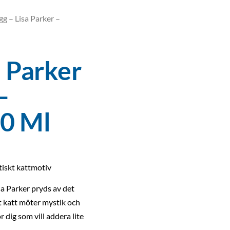
g – Lisa Parker –
 Parker
–
00 Ml
iskt kattmotiv
a Parker pryds av det
rt katt möter mystik och
 dig som vill addera lite