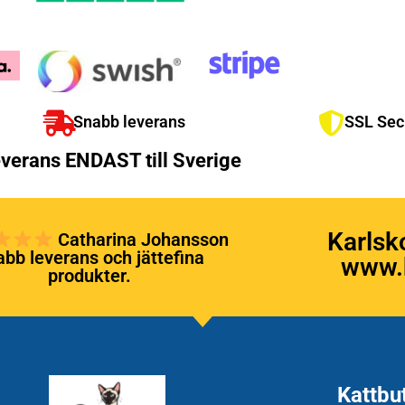
Snabb leverans
SSL Sec
verans ENDAST till Sverige
Karlsk
Catharina Johansson
bb leverans och jättefina
www.k
produkter.
Kattbu