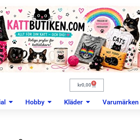
0
kr
0,00
al
Hobby
Kläder
Varumärken