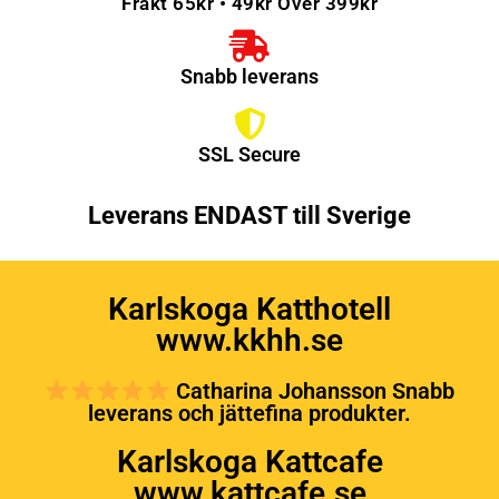
Frakt 65kr • 49kr Över 399kr
Snabb leverans
SSL Secure
Leverans ENDAST till Sverige
Karlskoga Katthotell
www.kkhh.se
Catharina Johansson Snabb
leverans och jättefina produkter.
Karlskoga Kattcafe
www.kattcafe.se