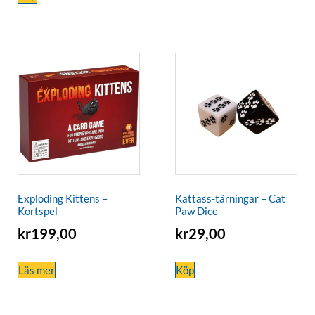
Exploding Kittens –
Kattass-tärningar – Cat
Kortspel
Paw Dice
kr
199,00
kr
29,00
Läs mer
Köp