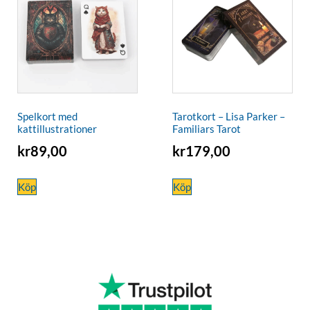
Spelkort med
Tarotkort – Lisa Parker –
kattillustrationer
Familiars Tarot
kr
89,00
kr
179,00
Köp
Köp