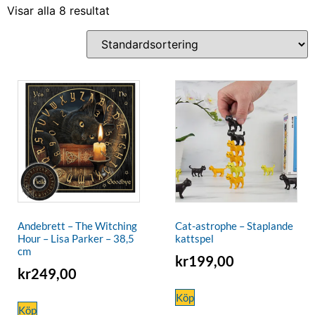
Visar alla 8 resultat
Andebrett – The Witching
Cat-astrophe – Staplande
Hour – Lisa Parker – 38,5
kattspel
cm
kr
199,00
kr
249,00
Köp
Köp