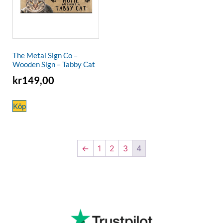
The Metal Sign Co –
Wooden Sign – Tabby Cat
kr
149,00
Köp
←
1
2
3
4