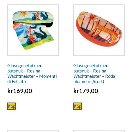
Glasögonetui med
Glasögonetui med
putsduk – Rosina
putsduk – Rosina
Wachtmeister – Momenti
Wachtmeister – Röda
di Felicitá
blommor (Stort)
kr
169,00
kr
179,00
Köp
Köp