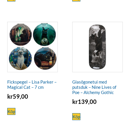
Fickspegel – Lisa Parker –
Glasögonetui med
Magical Cat – 7 cm
putsduk – Nine Lives of
Poe – Alchemy Gothic
kr
59,00
kr
139,00
Köp
Köp