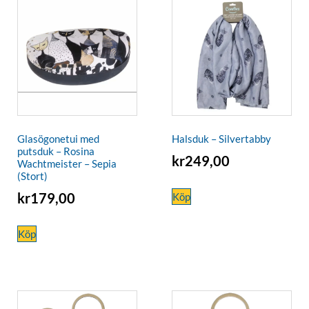
Glasögonetui med
Halsduk – Silvertabby
putsduk – Rosina
kr
249,00
Wachtmeister – Sepia
(Stort)
kr
179,00
Köp
Köp