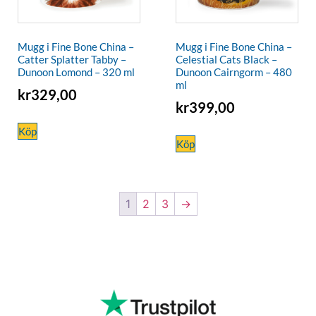
Mugg i Fine Bone China –
Mugg i Fine Bone China –
Catter Splatter Tabby –
Celestial Cats Black –
Dunoon Lomond – 320 ml
Dunoon Cairngorm – 480
ml
kr
329,00
kr
399,00
Köp
Köp
1
2
3
→