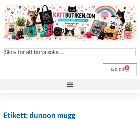
0
kr
0,00
Etikett: dunoon mugg