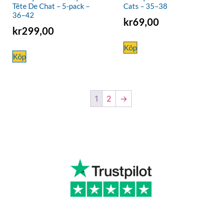
Tête De Chat – 5-pack –
Cats – 35–38
36–42
kr
69,00
kr
299,00
Köp
Köp
1
2
→