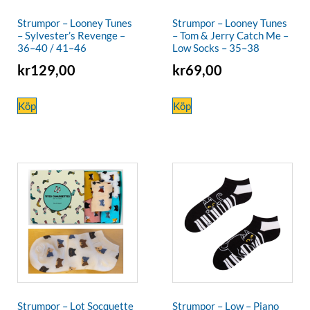
Strumpor – Looney Tunes
Strumpor – Looney Tunes
– Sylvester’s Revenge –
– Tom & Jerry Catch Me –
36–40 / 41–46
Low Socks – 35–38
kr
129,00
kr
69,00
Köp
Köp
Strumpor – Lot Socquette
Strumpor – Low – Piano