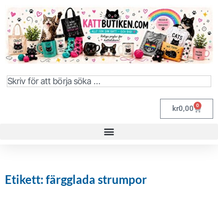
0
kr
0,00
Etikett: färgglada strumpor