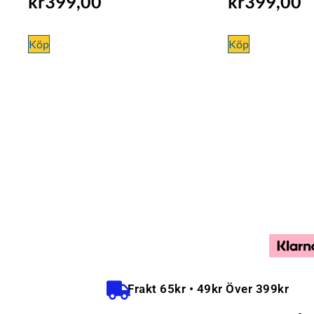
kr
399,00
kr
399,00
Köp
Köp
Frakt 65kr • 49kr Över 399kr