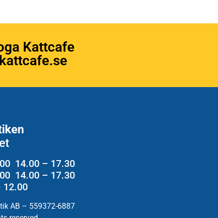
oga Kattcafe
attcafe.se
tiken
et
.00 14.00 – 17.30
2.00 14.00 – 17.30
– 12.00
utik AB – 559372-6887
hts reserved