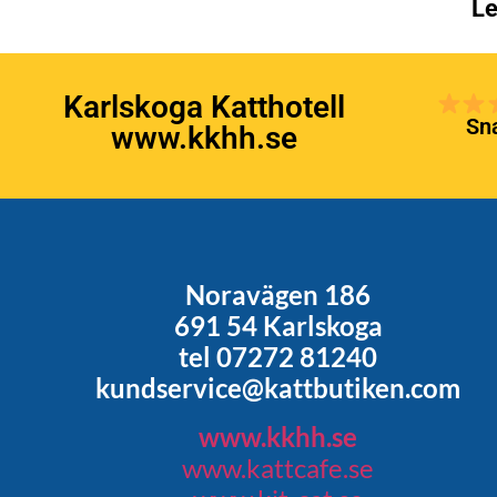
Le
Karlskoga Katthotell
Sna
www.kkhh.se
Noravägen 186
691 54 Karlskoga
tel 07272 81240
kundservice@kattbutiken.com
www.kkhh.se
www.kattcafe.se