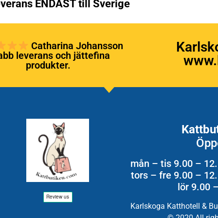
verans ENDAST till Sverige
Karlsk
Catharina Johansson
bb leverans och jättefina
www.k
produkter.
Kattbu
Öpp
mån – tis 9.00 – 12
tors – fre 9.00 – 1
lör 9.00 
Karlskoga Katthotell & B
© 2020 All rig