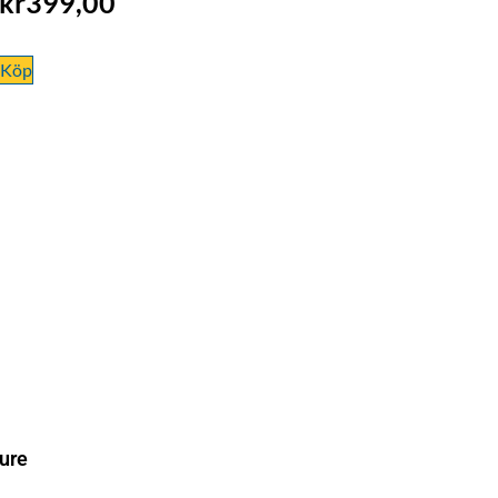
kr
399,00
Köp
ure