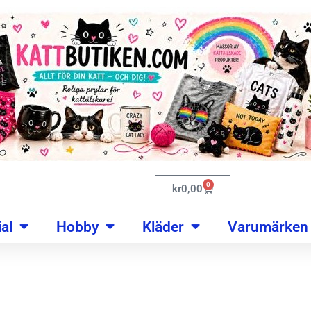
0
kr
0,00
al
Hobby
Kläder
Varumärken