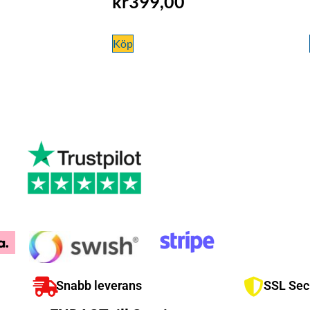
kr
399,00
Köp
Snabb leverans
SSL Sec