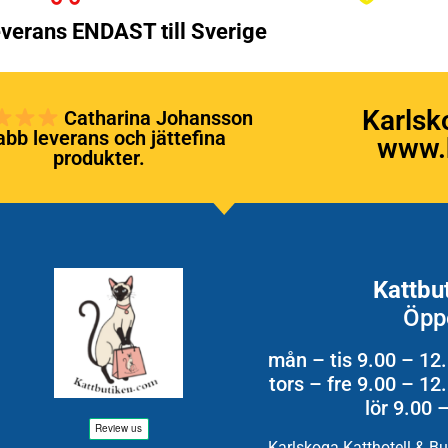
verans ENDAST till Sverige
Karlsk
Catharina Johansson
bb leverans och jättefina
www.k
produkter.
Kattbu
Öpp
mån – tis 9.00 – 12
tors – fre 9.00 – 1
lör 9.00 
Karlskoga Katthotell & B