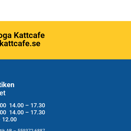
oga Kattcafe
attcafe.se
tiken
et
.00 14.00 – 17.30
2.00 14.00 – 17.30
– 12.00
utik AB – 559372-6887