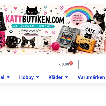
0
kr
0,00
al
Hobby
Kläder
Varumärken