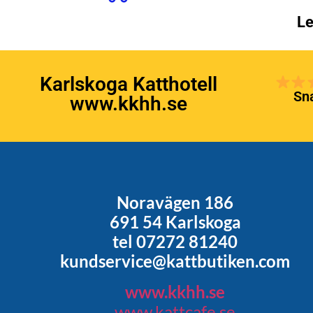
Le
Karlskoga Katthotell
Sna
www.kkhh.se
Noravägen 186
691 54 Karlskoga
tel 07272 81240
kundservice@kattbutiken.com
www.kkhh.se
www.kattcafe.se