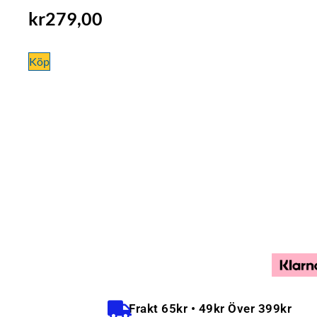
kr
279,00
Köp
Frakt 65kr • 49kr Över 399kr