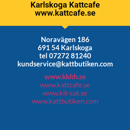
Karlskoga Kattcafe
www.kattcafe.se
Noravägen 186
691 54 Karlskoga
tel 07272 81240
kundservice@kattbutiken.com
www.kkhh.se
www.kattcafe.se
www.kit-cat.se
www.kattbutiken.com