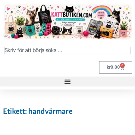
0
kr
0,00
Etikett: handvärmare