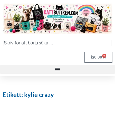
0
kr
0,00
Etikett: kylie crazy