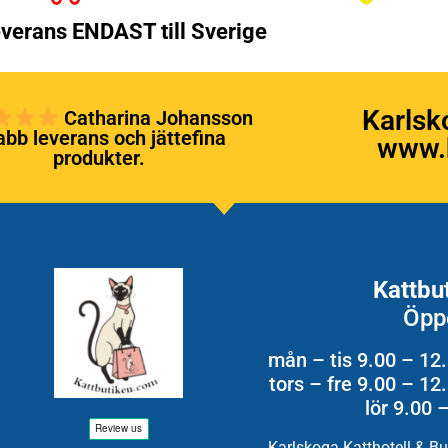
verans ENDAST till Sverige
Karlsk
Catharina Johansson
bb leverans och jättefina
www.k
produkter.
Kattbu
Öpp
mån – tis 9.00 – 12
tors – fre 9.00 – 1
lör 9.00 
Karlskoga Katthotell & B