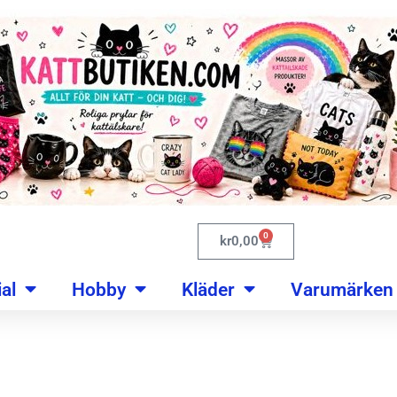
0
kr
0,00
al
Hobby
Kläder
Varumärken