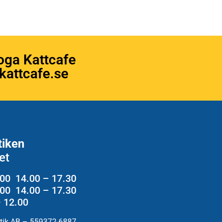
oga Kattcafe
attcafe.se
tiken
et
.00 14.00 – 17.30
2.00 14.00 – 17.30
– 12.00
utik AB – 559372-6887