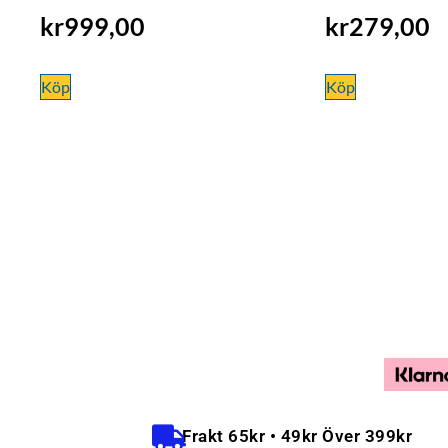
kr
999,00
kr
279,00
Köp
Köp
Frakt 65kr • 49kr Över 399kr