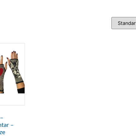
 –
ntar –
ze