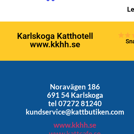
Le
Karlskoga Katthotell
Sna
www.kkhh.se
Noravägen 186
691 54 Karlskoga
tel 07272 81240
kundservice@kattbutiken.com
www.kkhh.se
www.kattcafe.se