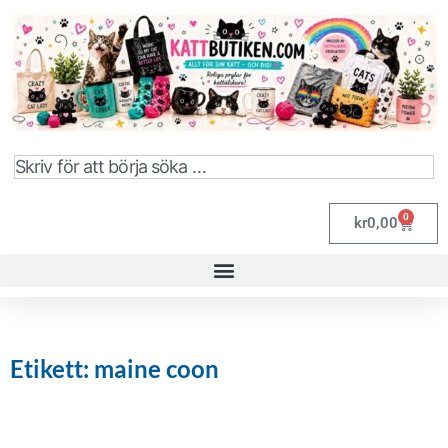
0
kr
0,00
Etikett: maine coon