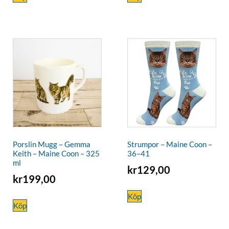
Porslin Mugg – Gemma
Strumpor – Maine Coon –
Keith – Maine Coon – 325
36–41
ml
kr
129,00
kr
199,00
Köp
Köp