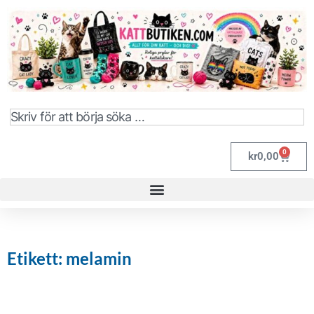
0
kr
0,00
Etikett: melamin