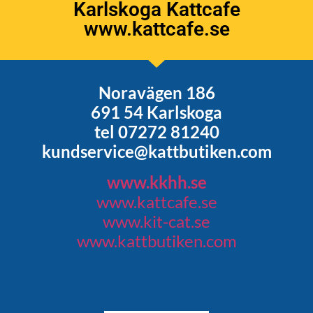
Karlskoga Kattcafe
www.kattcafe.se
Noravägen 186
691 54 Karlskoga
tel 07272 81240
kundservice@kattbutiken.com
www.kkhh.se
www.kattcafe.se
www.kit-cat.se
www.kattbutiken.com