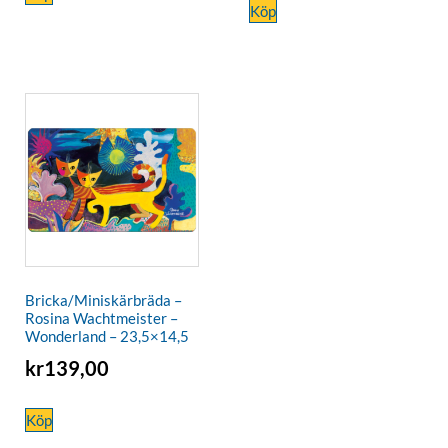
Köp
Bricka/Miniskärbräda –
Rosina Wachtmeister –
Wonderland – 23,5×14,5
kr
139,00
Köp