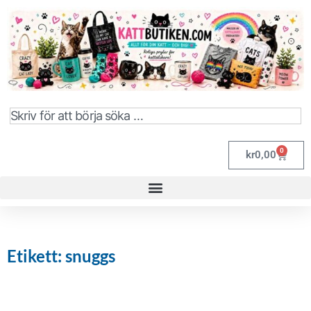
0
kr
0,00
Etikett: snuggs