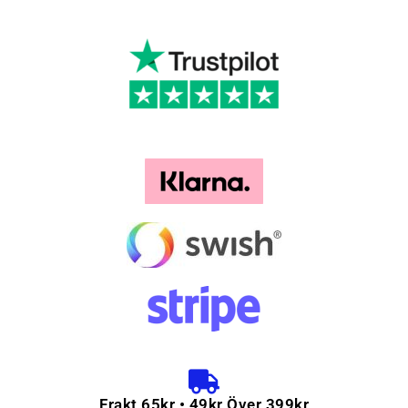
Frakt 65kr • 49kr Över 399kr