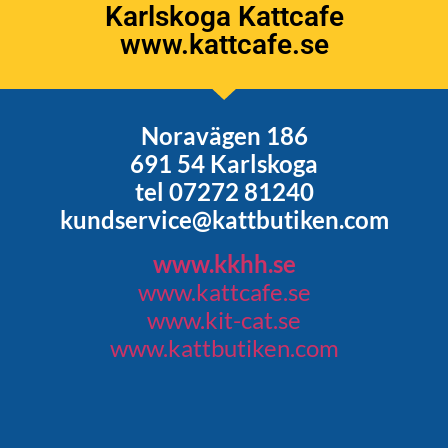
Karlskoga Kattcafe
www.kattcafe.se
Noravägen 186
691 54 Karlskoga
tel 07272 81240
kundservice@kattbutiken.com
www.kkhh.se
www.kattcafe.se
www.kit-cat.se
www.kattbutiken.com