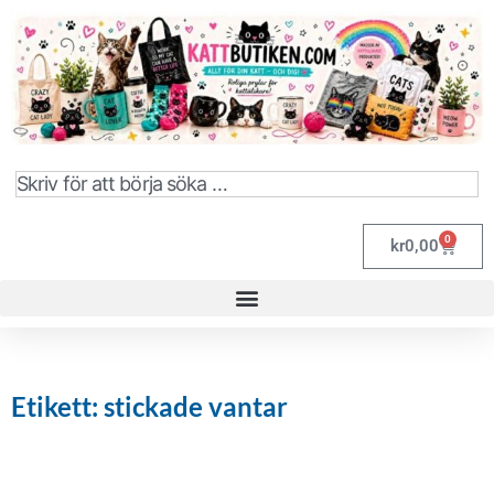
0
kr
0,00
Etikett: stickade vantar