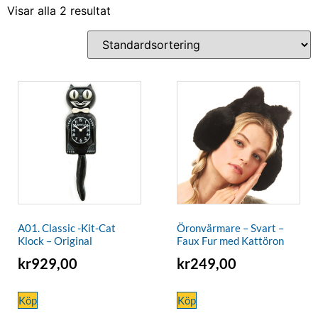
Visar alla 2 resultat
A01. Classic -Kit-Cat
Öronvärmare – Svart –
Klock – Original
Faux Fur med Kattöron
kr
929,00
kr
249,00
Köp
Köp