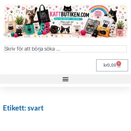
0
kr
0,00
Etikett: svart