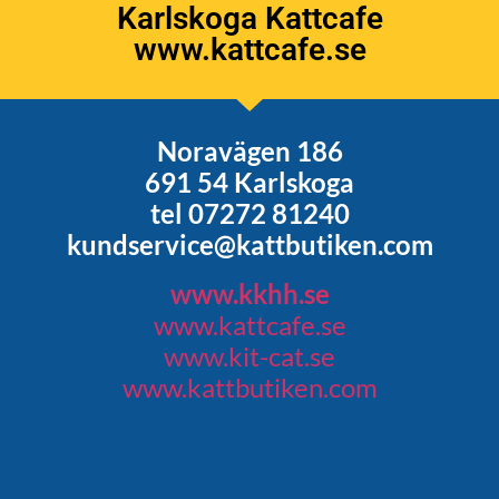
Karlskoga Kattcafe
www.kattcafe.se
Noravägen 186
691 54 Karlskoga
tel 07272 81240
kundservice@kattbutiken.com
www.kkhh.se
www.kattcafe.se
www.kit-cat.se
www.kattbutiken.com