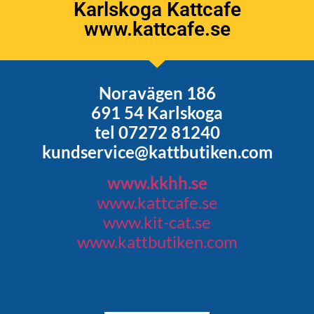
Karlskoga Kattcafe
www.kattcafe.se
Noravägen 186
691 54 Karlskoga
tel 07272 81240
kundservice@kattbutiken.com
www.kkhh.se
www.kattcafe.se
www.kit-cat.se
www.kattbutiken.com