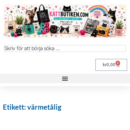
0
kr
0,00
Etikett: värmetålig