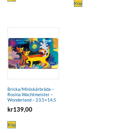
Köp
Bricka/Miniskärbräda –
Rosina Wachtmeister –
Wonderland – 23,5×14,5
kr
139,00
Köp