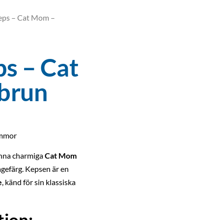
eps – Cat Mom –
s – Cat
brun
ammor
denna charmiga
Cat Mom
gefärg. Kepsen är en
e
, känd för sin klassiska
ion: