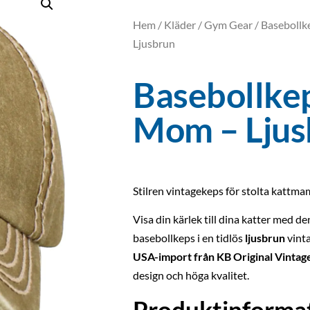
Hem
/
Kläder
/
Gym Gear
/ Basebollk
Ljusbrun
Basebollkep
Mom – Ljus
Stilren vintagekeps för stolta kattm
Visa din kärlek till dina katter med 
basebollkeps i en tidlös
ljusbrun
vinta
USA-import från KB Original Vintag
design och höga kvalitet.
Produktinformat