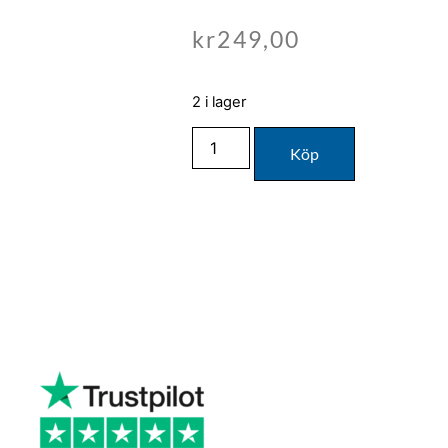
kr
249,00
2 i lager
Köp