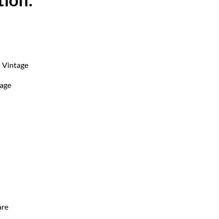
l Vintage
tage
are