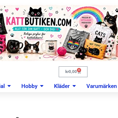
0
kr
0,00
al
Hobby
Kläder
Varumärken