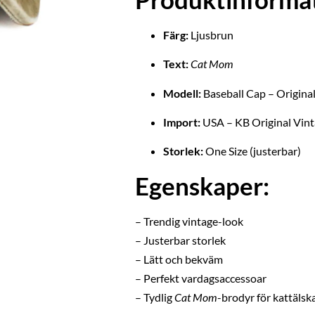
Färg:
Ljusbrun
Text:
Cat Mom
Modell:
Baseball Cap – Origina
Import:
USA – KB Original Vin
Storlek:
One Size (justerbar)
Egenskaper:
– Trendig vintage-look
– Justerbar storlek
– Lätt och bekväm
– Perfekt vardagsaccessoar
– Tydlig
Cat Mom
-brodyr för kattälsk