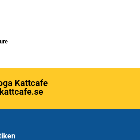
ure
oga Kattcafe
attcafe.se
tiken