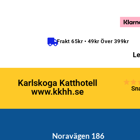
Frakt 65kr • 49kr Över 399kr
Le
Karlskoga Katthotell
Sna
www.kkhh.se
Noravägen 186