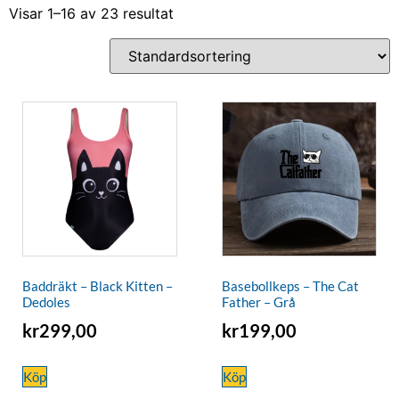
Visar 1–16 av 23 resultat
Baddräkt – Black Kitten –
Basebollkeps – The Cat
Dedoles
Father – Grå
kr
299,00
kr
199,00
Köp
Köp