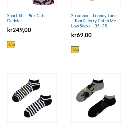
Sport-bh – Pink Cats –
Strumpor – Looney Tunes
Dedoles
– Tom & Jerry Catch Me –
Low Socks – 35–38
kr
249,00
kr
69,00
Köp
Köp