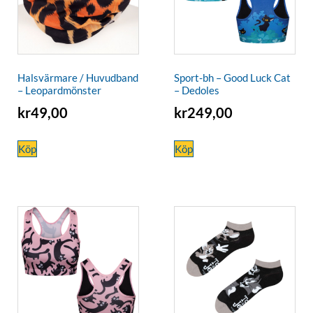
Halsvärmare / Huvudband
Sport-bh – Good Luck Cat
– Leopardmönster
– Dedoles
kr
49,00
kr
249,00
Köp
Köp