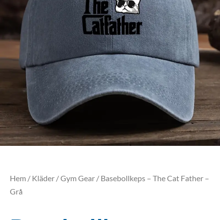
Hem
/
Kläder
/
Gym Gear
/ Basebollkeps – The Cat Father –
Grå