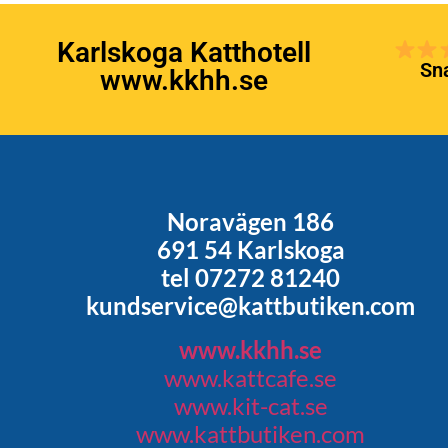
Karlskoga Katthotell
Sna
www.kkhh.se
Noravägen 186
691 54 Karlskoga
tel 07272 81240
kundservice@kattbutiken.com
www.kkhh.se
www.kattcafe.se
www.kit-cat.se
www.kattbutiken.com