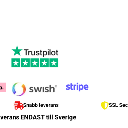
Snabb leverans
SSL Sec
verans ENDAST till Sverige