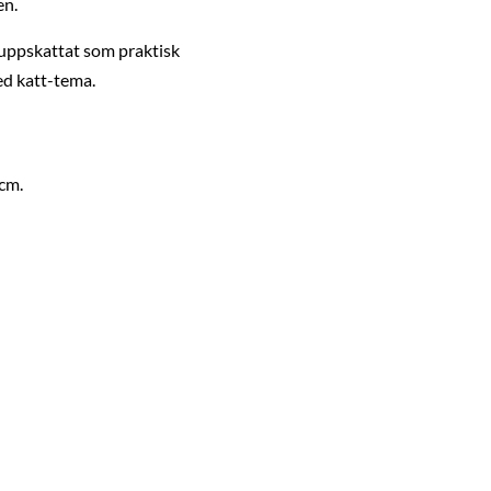
en.
 uppskattat som praktisk
ed katt-tema.
 cm.