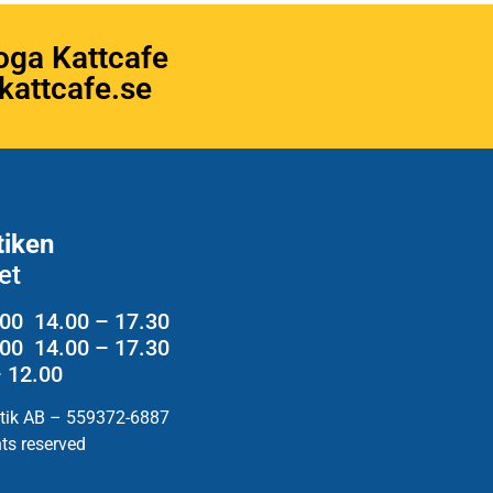
oga Kattcafe
attcafe.se
tiken
et
.00 14.00 – 17.30
2.00 14.00 – 17.30
– 12.00
utik AB – 559372-6887
hts reserved