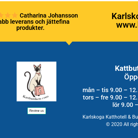
Karlsk
Catharina Johansson
bb leverans och jättefina
www.k
produkter.
Kattbu
Öpp
mån – tis 9.00 – 12
tors – fre 9.00 – 1
lör 9.00 
Karlskoga Katthotell & B
© 2020 All rig