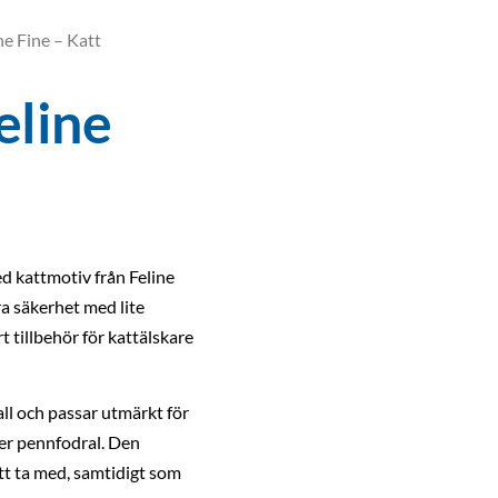
ne Fine – Katt
eline
d kattmotiv från Feline
ra säkerhet med lite
t tillbehör för kattälskare
all och passar utmärkt för
ler pennfodral. Den
tt ta med, samtidigt som