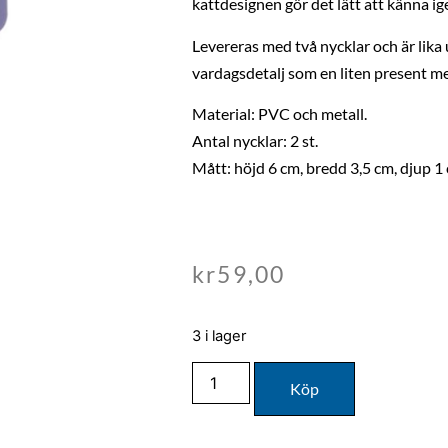
kattdesignen gör det lätt att känna ig
Levereras med två nycklar och är lika
vardagsdetalj som en liten present m
Material: PVC och metall.
Antal nycklar: 2 st.
Mått: höjd 6 cm, bredd 3,5 cm, djup 1
kr
59,00
3 i lager
Köp