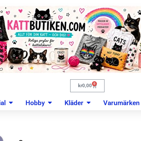
0
kr
0,00
al
Hobby
Kläder
Varumärken