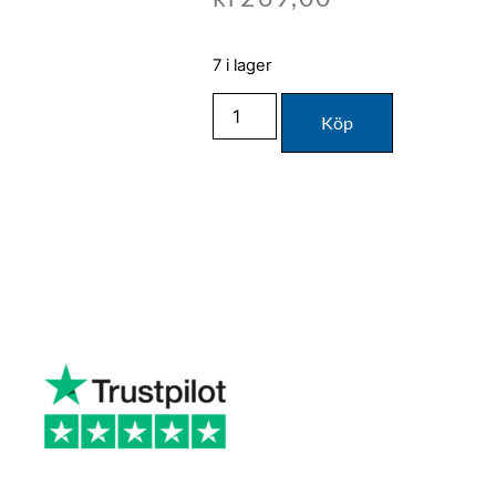
7 i lager
Köp