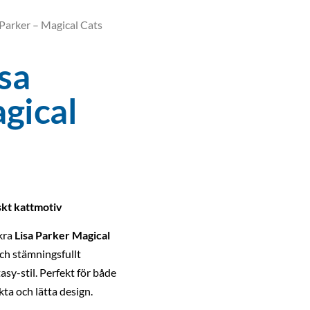
 Parker – Magical Cats
isa
gical
skt kattmotiv
kra
Lisa Parker Magical
och stämningsfullt
asy-stil. Perfekt för både
ta och lätta design.