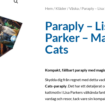
Hem
/
Kläder
/
Väska
/ Paraply – Lisa
Paraply – L
Parker – Ma
Cats
Kompakt, fällbart paraply med magi
Skydda dig från regnet med detta vac
Cats-paraply
. Det har ett detaljerat 
kattmotiv i Lisa Parkers välkända fant
vardag och resor, tack vare sin kompak