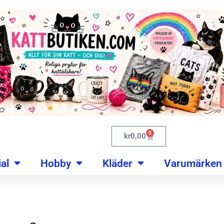
0
kr
0,00
al
Hobby
Kläder
Varumärken