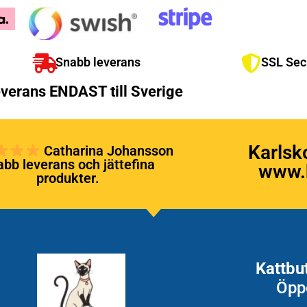
Snabb leverans
SSL Sec
verans ENDAST till Sverige
Karlsk
Catharina Johansson
bb leverans och jättefina
www.k
produkter.
Kattbu
Öpp