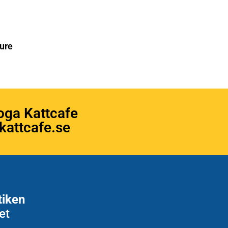
ure
oga Kattcafe
attcafe.se
tiken
et