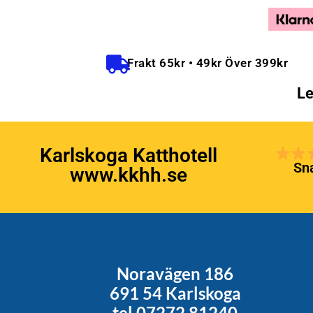
Frakt 65kr • 49kr Över 399kr
Le
Karlskoga Katthotell
Sna
www.kkhh.se
Noravägen 186
691 54 Karlskoga
tel 07272 81240