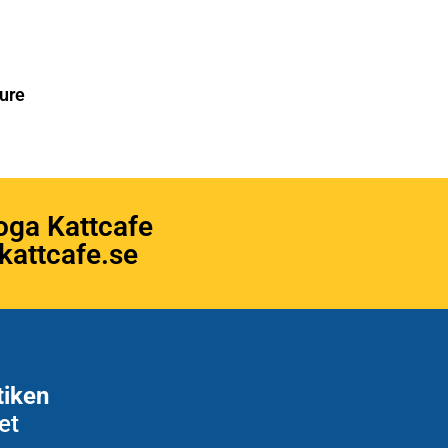
ure
oga Kattcafe
attcafe.se
tiken
et