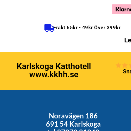
Frakt 65kr • 49kr Över 399kr
Le
Karlskoga Katthotell
Sna
www.kkhh.se
Noravägen 186
691 54 Karlskoga