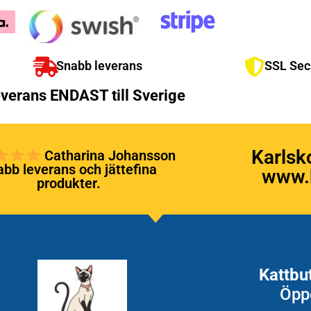
Snabb leverans
SSL Sec
verans ENDAST till Sverige
Karlsk
Catharina Johansson
bb leverans och jättefina
www.k
produkter.
Kattbu
Öpp