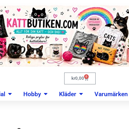
0
kr
0,00
al
Hobby
Kläder
Varumärken