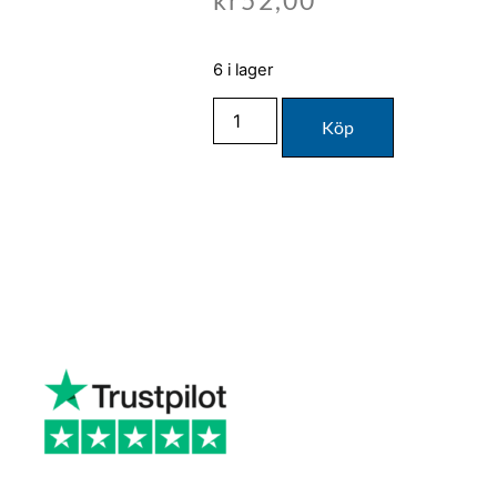
kr
52,00
6 i lager
Köp