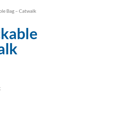
ble Bag – Catwalk
ckable
alk
g