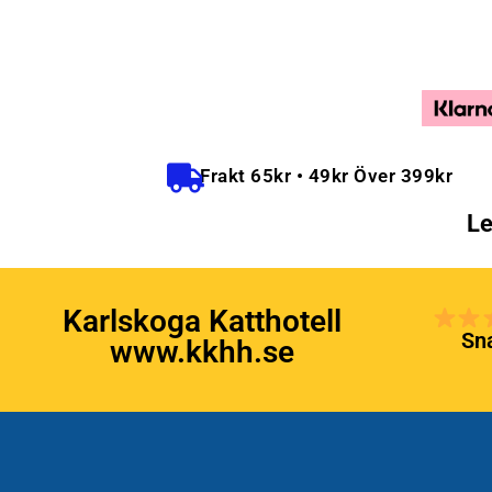
Frakt 65kr • 49kr Över 399kr
Le
Karlskoga Katthotell
Sna
www.kkhh.se