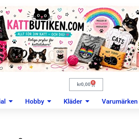
0
kr
0,00
al
Hobby
Kläder
Varumärken