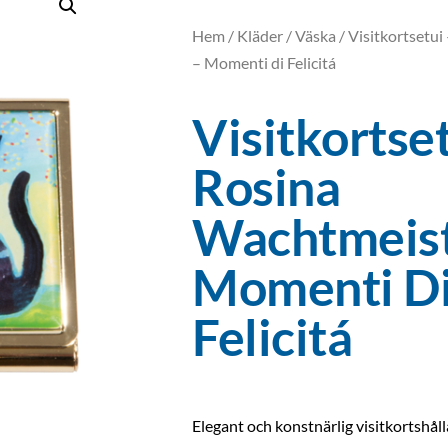
Hem
/
Kläder
/
Väska
/ Visitkortsetu
– Momenti di Felicitá
Visitkortse
Rosina
Wachtmeist
Momenti D
Felicitá
Elegant och konstnärlig visitkortshåll