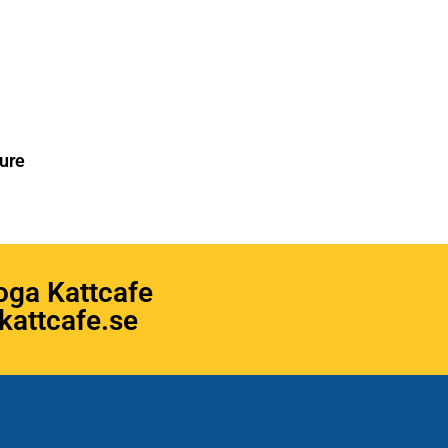
ure
oga Kattcafe
attcafe.se