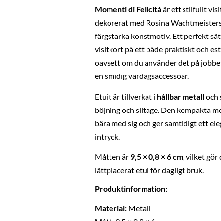
Momenti di Felicitá
är ett stilfullt vis
dekorerat med Rosina Wachtmeisters 
färgstarka konstmotiv. Ett perfekt sät
visitkort på ett både praktiskt och este
oavsett om du använder det på jobbet
en smidig vardagsaccessoar.
Etuit är tillverkat i
hållbar metall
och 
böjning och slitage. Den kompakta mo
bära med sig och ger samtidigt ett ele
intryck.
Måtten är
9,5 × 0,8 × 6 cm
, vilket gör 
lättplacerat etui för dagligt bruk.
Produktinformation:
Material:
Metall