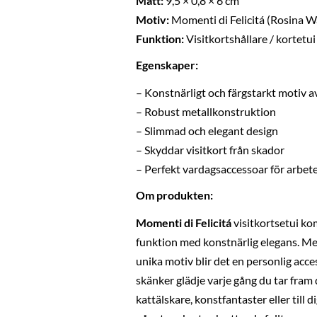
Mått:
9,5 × 0,8 × 6 cm
Motiv:
Momenti di Felicitá (Rosina W
Funktion:
Visitkortshållare / kortetui
Egenskaper:
– Konstnärligt och färgstarkt motiv 
– Robust metallkonstruktion
– Slimmad och elegant design
– Skyddar visitkort från skador
– Perfekt vardagsaccessoar för arbete 
Om produkten:
Momenti di Felicitá
visitkortsetui ko
funktion med konstnärlig elegans. M
unika motiv blir det en personlig acce
skänker glädje varje gång du tar fram d
kattälskare, konstfantaster eller till d