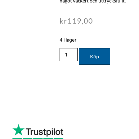
något vackert och uttrycksfullt.
kr
119,00
4 i lager
Köp