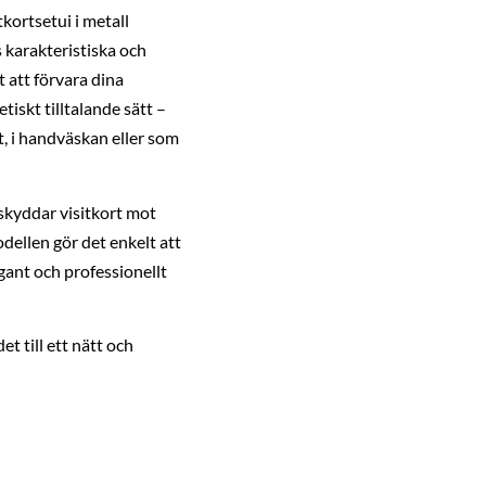
itkortsetui i metall
karakteristiska och
t att förvara dina
tiskt tilltalande sätt –
, i handväskan eller som
skyddar visitkort mot
dellen gör det enkelt att
gant och professionellt
det till ett nätt och