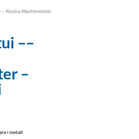
i –– Rosina Wachtmeister
tui ––
er –
i
are i metall